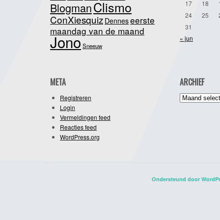
Clismo
17
18
Blogman
24
25
ConXiesquiz
eerste
Dennes
31
maandag van de maand
Jono
« jun
Sneeuw
META
ARCHIEF
Archief
Registreren
Login
Vermeldingen feed
Reacties feed
WordPress.org
Ondersteund door WordP