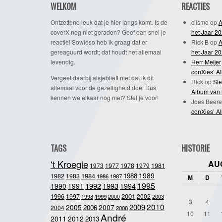
WELKOM
REACTIES
Ontzettend leuk dat je hier langs komt. Is de
clismo
op
A
coverX nog niet geraden? Geef dan snel je
het Jaar 2
reactie! Sowieso heb ik graag dat er
Rick B
op
A
gereaguurd wordt; dat houdt het allemaal
het Jaar 2
levendig.
Herr Meijer
conXies’ A
Vergeet daarbij alsjeblieft niet dat ik dit
Rick
op
Ste
allemaal voor de gezelligheid doe. Dus
Album van 
kennen we elkaar nog niet? Stel je voor!
Joes Beere
conXies’ A
TAGS
HISTORIE
't Kroegie
AU
1981
1973
1977
1978
1979
1989
1984
1988
1982
1983
1986
1987
M
D
1995
1992
1993
1990
1991
1994
2001
1996
1997
2002
1998
1999
2003
2000
3
4
2010
2009
2005
2007
2006
2004
2008
10
11
André
2011
2012
2013