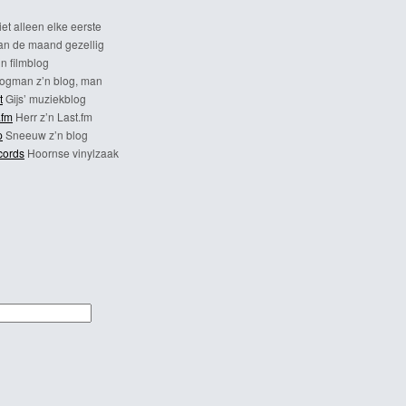
et alleen elke eerste
n de maand gezellig
n filmblog
ogman z’n blog, man
t
Gijs’ muziekblog
.fm
Herr z’n Last.fm
p
Sneeuw z’n blog
cords
Hoornse vinylzaak