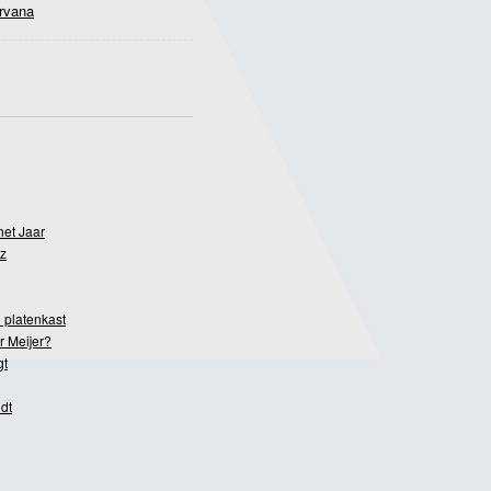
rvana
het Jaar
z
 platenkast
r Meijer?
gt
dt