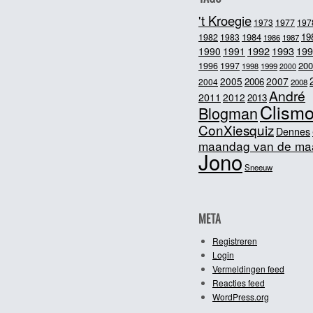
't Kroegie
1973
1977
197
1984
19
1982
1983
1986
1987
1992
1993
1990
1991
199
200
1996
1997
1998
1999
2000
2005
2007
2006
2004
2008
André
2011
2012
2013
Clism
Blogman
ConXiesquiz
Dennes
maandag van de ma
Jono
Sneeuw
META
Registreren
Login
Vermeldingen feed
Reacties feed
WordPress.org