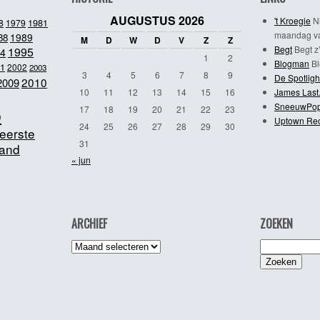
AUGUSTUS 2026
't Kroegie
Ni
1981
8
1979
maandag va
1989
88
M
D
W
D
V
Z
Z
Begt
Begt z’
1995
4
1
2
Blogman
Bl
1
2002
2003
3
4
5
6
7
8
9
De Spotligh
2010
2009
10
11
12
13
14
15
16
James Last
SneeuwPo
o
17
18
19
20
21
22
23
Uptown Re
24
25
26
27
28
29
30
eerste
31
and
« jun
ARCHIEF
ZOEKEN
Archief
Zoeken
naar: