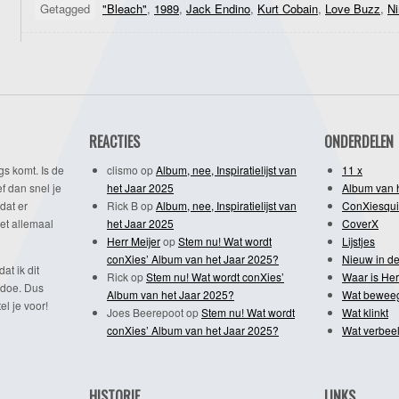
Getagged
"Bleach"
,
1989
,
Jack Endino
,
Kurt Cobain
,
Love Buzz
,
Ni
REACTIES
ONDERDELEN
gs komt. Is de
clismo
op
Album, nee, Inspiratielijst van
11 x
f dan snel je
het Jaar 2025
Album van 
dat er
Rick B
op
Album, nee, Inspiratielijst van
ConXiesqui
et allemaal
het Jaar 2025
CoverX
Herr Meijer
op
Stem nu! Wat wordt
Lijstjes
conXies’ Album van het Jaar 2025?
Nieuw in de
dat ik dit
Rick
op
Stem nu! Wat wordt conXies’
Waar is Her
 doe. Dus
Album van het Jaar 2025?
Wat bewee
l je voor!
Joes Beerepoot
op
Stem nu! Wat wordt
Wat klinkt
conXies’ Album van het Jaar 2025?
Wat verbeel
HISTORIE
LINKS