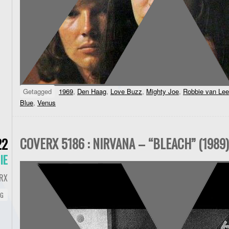
Getagged
1969
,
Den Haag
,
Love Buzz
,
Mighty Joe
,
Robbie van Le
Blue
,
Venus
COVERX 5186 : NIRVANA – “BLEACH” (1989)
22
IE
RX
NG