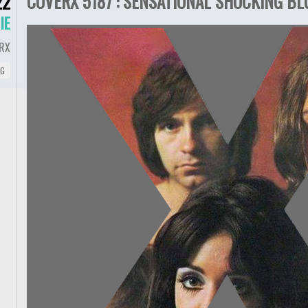
COVERX 5187 : SENSATIONAL SHOCKING BLU
22
IE
RX
NG