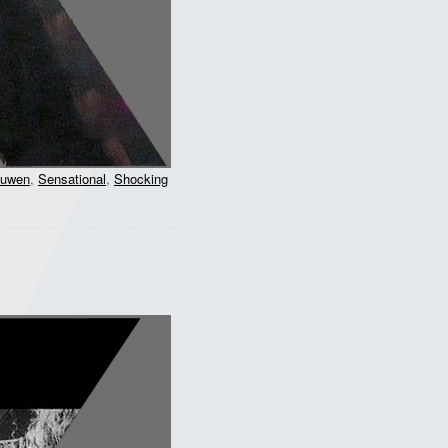
euwen
,
Sensational
,
Shocking