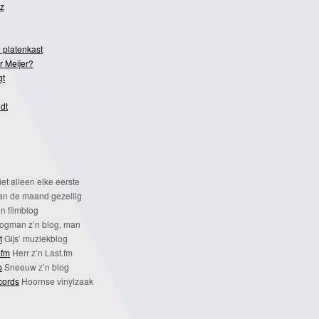
z
 platenkast
r Meijer?
gt
dt
et alleen elke eerste
n de maand gezellig
n filmblog
ogman z’n blog, man
t
Gijs’ muziekblog
.fm
Herr z’n Last.fm
p
Sneeuw z’n blog
cords
Hoornse vinylzaak