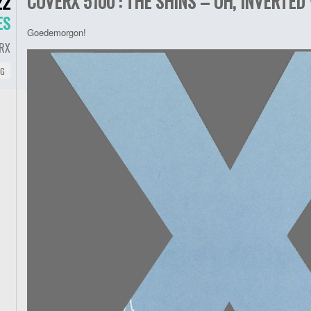
COVERX 5100 : THE SHINS – OH, INVERTED
22
ES
Goedemorgon!
RX
NG