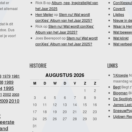
dat er
Rick B
op
Album, nee, Inspiratielijst van
ConXiesqui
et allemaal
het Jaar 2025
CoverX
Herr Meijer
op
Stem nu! Wat wordt
Lijstjes
conXies’ Album van het Jaar 2025?
Nieuw in de
dat ik dit
Rick
op
Stem nu! Wat wordt conXies’
Waar is Her
 doe. Dus
Album van het Jaar 2025?
Wat bewee
l je voor!
Joes Beerepoot
op
Stem nu! Wat wordt
Wat klinkt
conXies’ Album van het Jaar 2025?
Wat verbeel
HISTORIE
LINKS
AUGUSTUS 2026
't Kroegie
Ni
1981
8
1979
maandag va
1989
88
M
D
W
D
V
Z
Z
Begt
Begt z’
1995
4
1
2
Blogman
Bl
1
2002
2003
3
4
5
6
7
8
9
De Spotligh
2010
2009
10
11
12
13
14
15
16
James Last
SneeuwPo
o
17
18
19
20
21
22
23
Uptown Re
24
25
26
27
28
29
30
eerste
31
and