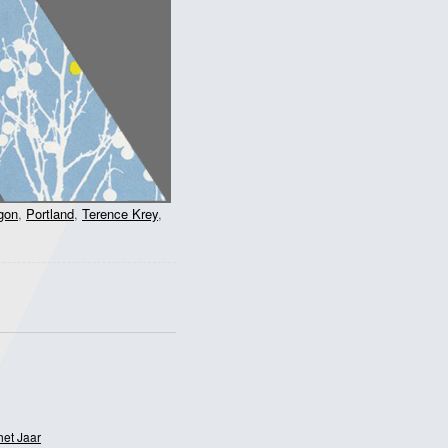
gon
,
Portland
,
Terence Krey
,
het Jaar