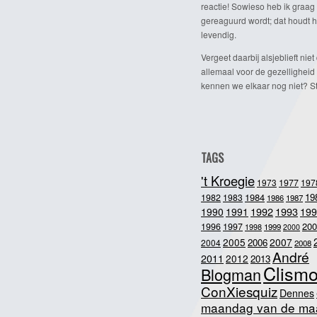
reactie! Sowieso heb ik graag 
gereaguurd wordt; dat houdt h
levendig.
Vergeet daarbij alsjeblieft niet 
allemaal voor de gezelligheid
kennen we elkaar nog niet? Ste
TAGS
't Kroegie
1973
1977
197
1984
19
1982
1983
1986
1987
1992
1993
1990
1991
199
200
1996
1997
1998
1999
2000
2005
2007
2006
2004
2008
André
2011
2012
2013
Clism
Blogman
ConXiesquiz
Dennes
maandag van de ma