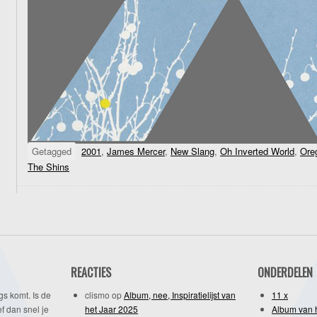
Getagged
2001
,
James Mercer
,
New Slang
,
Oh Inverted World
,
Ore
The Shins
REACTIES
ONDERDELEN
gs komt. Is de
clismo
op
Album, nee, Inspiratielijst van
11 x
f dan snel je
het Jaar 2025
Album van 