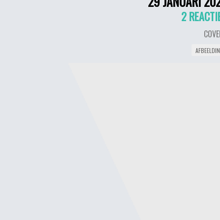
29 JANUARI 20
2 REACTI
COVE
AFBEELDI