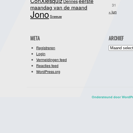
ConXiesquiz
eerste
Dennes
31
maandag van de maand
Jono
« jun
Sneeuw
META
ARCHIEF
Archief
Registreren
Login
Vermeldingen feed
Reacties feed
WordPress.org
Ondersteund door WordP