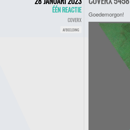
COVERX 5458 
28 JANUARI 2023
ÉÉN REACTIE
Goedemorgon!
COVERX
AFBEELDING