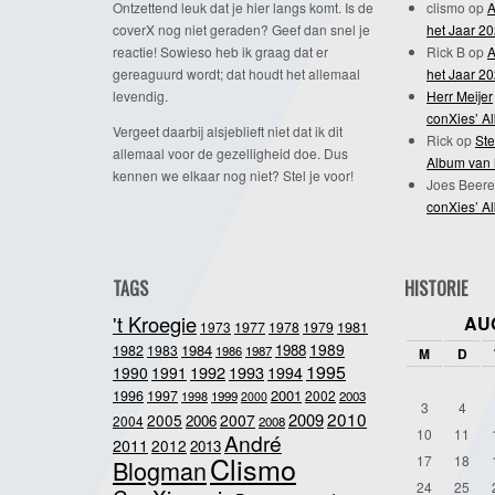
Ontzettend leuk dat je hier langs komt. Is de
clismo
op
A
coverX nog niet geraden? Geef dan snel je
het Jaar 2
reactie! Sowieso heb ik graag dat er
Rick B
op
A
gereaguurd wordt; dat houdt het allemaal
het Jaar 2
levendig.
Herr Meijer
conXies’ A
Vergeet daarbij alsjeblieft niet dat ik dit
Rick
op
Ste
allemaal voor de gezelligheid doe. Dus
Album van 
kennen we elkaar nog niet? Stel je voor!
Joes Beere
conXies’ A
TAGS
HISTORIE
't Kroegie
AU
1981
1973
1977
1978
1979
1989
1984
1988
1982
1983
1986
1987
M
D
1995
1992
1993
1990
1991
1994
2001
1996
1997
2002
1998
1999
2003
2000
3
4
2010
2009
2005
2007
2006
2004
2008
10
11
André
2011
2012
2013
Clismo
17
18
Blogman
24
25