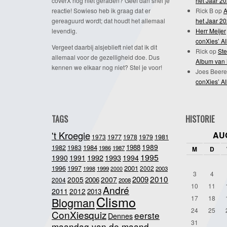
coverX nog niet geraden? Geef dan snel je
het Jaar 2
reactie! Sowieso heb ik graag dat er
Rick B
op
A
gereaguurd wordt; dat houdt het allemaal
het Jaar 2
levendig.
Herr Meijer
conXies’ A
Vergeet daarbij alsjeblieft niet dat ik dit
Rick
op
Ste
allemaal voor de gezelligheid doe. Dus
Album van 
kennen we elkaar nog niet? Stel je voor!
Joes Beere
conXies’ A
TAGS
HISTORIE
't Kroegie
AU
1981
1973
1977
1978
1979
1989
1984
1988
1982
1983
1986
1987
M
D
1995
1992
1993
1990
1991
1994
2001
1996
1997
2002
1998
1999
2003
2000
3
4
2010
2009
2005
2007
2006
2004
2008
10
11
André
2011
2012
2013
Clismo
17
18
Blogman
24
25
ConXiesquiz
eerste
Dennes
31
maandag van de maand