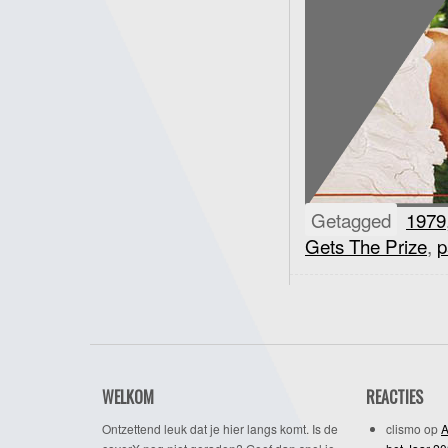
Getagged
1979
Gets The Prize
,
p
WELKOM
REACTIES
Ontzettend leuk dat je hier langs komt. Is de
clismo
op
A