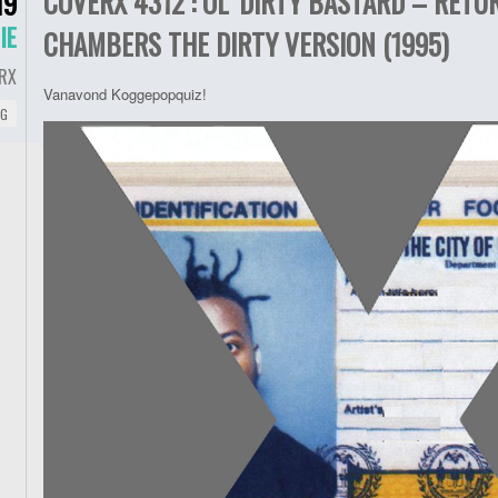
COVERX 4312 : OL’ DIRTY BASTARD – RETU
19
IE
CHAMBERS THE DIRTY VERSION (1995)
RX
Vanavond Koggepopquiz!
NG