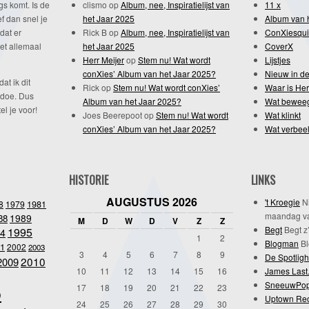
gs komt. Is de
clismo
op
Album, nee, Inspiratielijst van
11 x
f dan snel je
het Jaar 2025
Album van 
dat er
Rick B
op
Album, nee, Inspiratielijst van
ConXiesqui
et allemaal
het Jaar 2025
CoverX
Herr Meijer
op
Stem nu! Wat wordt
Lijstjes
conXies’ Album van het Jaar 2025?
Nieuw in de
dat ik dit
Rick
op
Stem nu! Wat wordt conXies’
Waar is Her
 doe. Dus
Album van het Jaar 2025?
Wat bewee
l je voor!
Joes Beerepoot
op
Stem nu! Wat wordt
Wat klinkt
conXies’ Album van het Jaar 2025?
Wat verbeel
HISTORIE
LINKS
AUGUSTUS 2026
't Kroegie
Ni
1981
8
1979
maandag va
1989
88
M
D
W
D
V
Z
Z
Begt
Begt z’
1995
4
1
2
Blogman
Bl
1
2002
2003
3
4
5
6
7
8
9
De Spotligh
2010
2009
10
11
12
13
14
15
16
James Last
SneeuwPo
o
17
18
19
20
21
22
23
Uptown Re
24
25
26
27
28
29
30