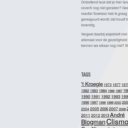
Ontzettend leuk dat je hier lan
coverX nog niet geraden? Gee
reactie! Sowieso heb ik graag 
gereaguurd wordt; dat houdt h
levendig.
Vergeet daarbij alsjeblieft niet 
allemaal voor de gezelligheid
kennen we elkaar nog niet? Ste
TAGS
't Kroegie
1973
1977
197
1984
19
1982
1983
1986
1987
1992
1993
1990
1991
199
200
1996
1997
1998
1999
2000
2005
2007
2006
2004
2008
André
2011
2012
2013
Clism
Blogman