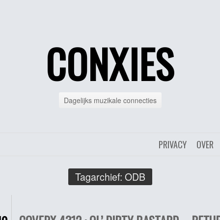
CONXIES
Dagelijks muzikale connecties
PRIVACY
OVER
Tagarchief:
ODB