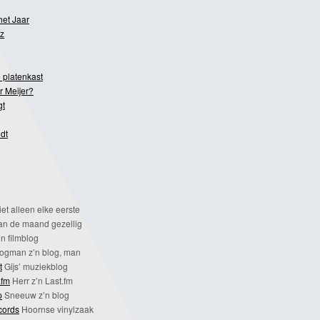
het Jaar
z
 platenkast
r Meijer?
gt
dt
et alleen elke eerste
n de maand gezellig
n filmblog
ogman z’n blog, man
t
Gijs’ muziekblog
.fm
Herr z’n Last.fm
p
Sneeuw z’n blog
cords
Hoornse vinylzaak