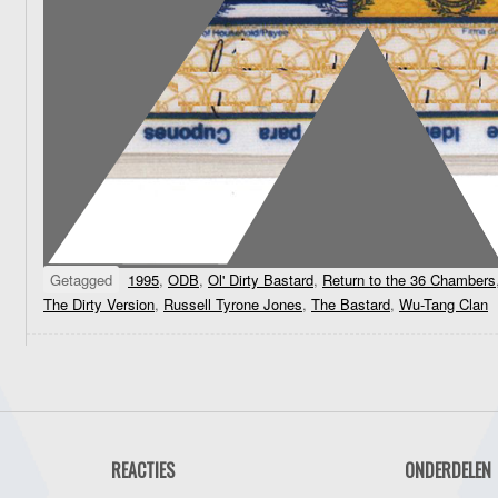
Getagged
1995
,
ODB
,
Ol' Dirty Bastard
,
Return to the 36 Chambers
The Dirty Version
,
Russell Tyrone Jones
,
The Bastard
,
Wu-Tang Clan
REACTIES
ONDERDELEN