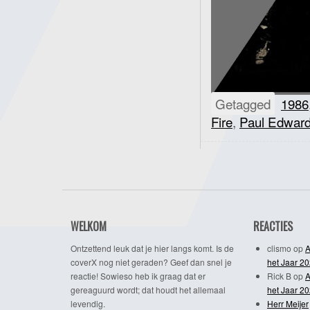
Getagged
1986
Fire
,
Paul Edwar
WELKOM
REACTIES
Ontzettend leuk dat je hier langs komt. Is de
clismo
op
A
coverX nog niet geraden? Geef dan snel je
het Jaar 2
reactie! Sowieso heb ik graag dat er
Rick B
op
A
gereaguurd wordt; dat houdt het allemaal
het Jaar 2
levendig.
Herr Meijer