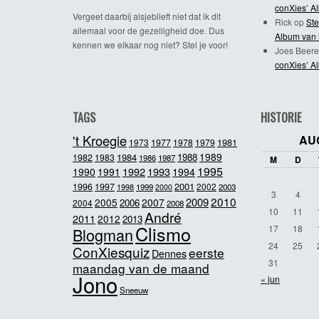
conXies’ A
Vergeet daarbij alsjeblieft niet dat ik dit
Rick
op
Ste
allemaal voor de gezelligheid doe. Dus
Album van 
kennen we elkaar nog niet? Stel je voor!
Joes Beere
conXies’ A
TAGS
HISTORIE
't Kroegie
AU
1981
1973
1977
1978
1979
1989
1984
1988
1982
1983
1986
1987
M
D
1995
1992
1993
1990
1991
1994
2001
1996
1997
2002
1998
1999
2003
2000
3
4
2010
2009
2005
2007
2006
2004
2008
10
11
André
2011
2012
2013
Clismo
17
18
Blogman
24
25
ConXiesquiz
eerste
Dennes
31
maandag van de maand
Jono
« jun
Sneeuw