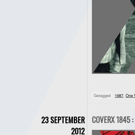
Getagged
1987
,
One 
COVERX 1845 :
23 SEPTEMBER
2012