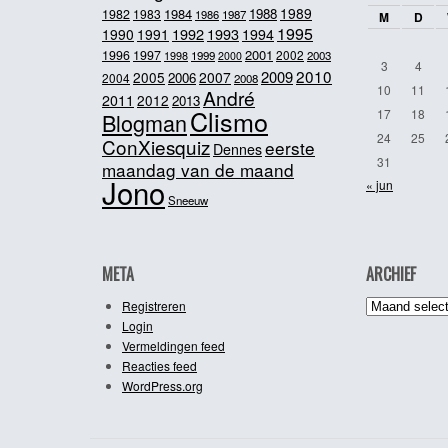
1989
1984
1988
1982
1983
1986
1987
M
D
1995
1992
1993
1990
1991
1994
2001
1996
1997
2002
1998
1999
2003
2000
3
4
2010
2009
2005
2007
2006
2004
2008
10
11
André
2011
2012
2013
Clismo
17
18
Blogman
24
25
ConXiesquiz
eerste
Dennes
31
maandag van de maand
Jono
« jun
Sneeuw
META
ARCHIEF
Archief
Registreren
Login
Vermeldingen feed
Reacties feed
WordPress.org