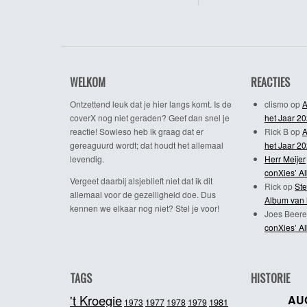
WELKOM
REACTIES
Ontzettend leuk dat je hier langs komt. Is de
clismo
op
A
coverX nog niet geraden? Geef dan snel je
het Jaar 2
reactie! Sowieso heb ik graag dat er
Rick B
op
A
gereaguurd wordt; dat houdt het allemaal
het Jaar 2
levendig.
Herr Meijer
conXies’ A
Vergeet daarbij alsjeblieft niet dat ik dit
Rick
op
Ste
allemaal voor de gezelligheid doe. Dus
Album van 
kennen we elkaar nog niet? Stel je voor!
Joes Beere
conXies’ A
TAGS
HISTORIE
't Kroegie
AU
1981
1973
1977
1978
1979