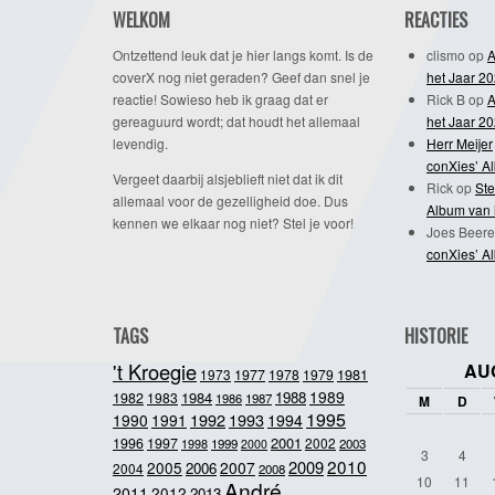
WELKOM
REACTIES
Ontzettend leuk dat je hier langs komt. Is de
clismo
op
A
coverX nog niet geraden? Geef dan snel je
het Jaar 2
reactie! Sowieso heb ik graag dat er
Rick B
op
A
gereaguurd wordt; dat houdt het allemaal
het Jaar 2
levendig.
Herr Meijer
conXies’ A
Vergeet daarbij alsjeblieft niet dat ik dit
Rick
op
Ste
allemaal voor de gezelligheid doe. Dus
Album van 
kennen we elkaar nog niet? Stel je voor!
Joes Beere
conXies’ A
TAGS
HISTORIE
't Kroegie
AU
1981
1973
1977
1978
1979
1989
1984
1988
1982
1983
1986
1987
M
D
1995
1992
1993
1990
1991
1994
2001
1996
1997
2002
1998
1999
2003
2000
3
4
2010
2009
2005
2007
2006
2004
2008
10
11
André
2011
2012
2013