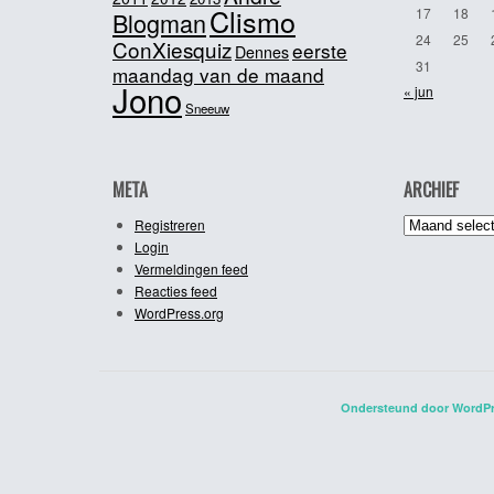
Clismo
17
18
Blogman
24
25
ConXiesquiz
eerste
Dennes
31
maandag van de maand
Jono
« jun
Sneeuw
META
ARCHIEF
Archief
Registreren
Login
Vermeldingen feed
Reacties feed
WordPress.org
Ondersteund door WordP