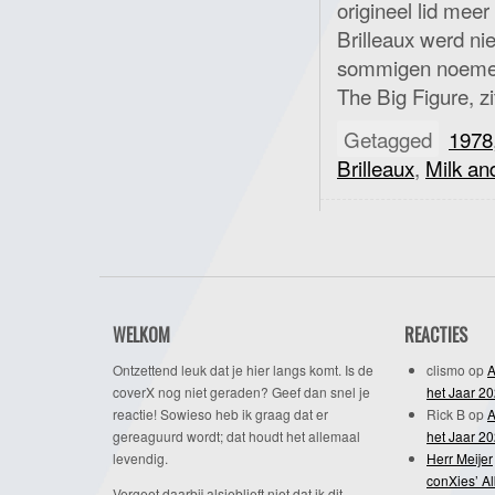
origineel lid mee
Brilleaux werd ni
sommigen noemen
The Big Figure, zi
Getagged
1978
Brilleaux
,
Milk an
WELKOM
REACTIES
Ontzettend leuk dat je hier langs komt. Is de
clismo
op
A
coverX nog niet geraden? Geef dan snel je
het Jaar 2
reactie! Sowieso heb ik graag dat er
Rick B
op
A
gereaguurd wordt; dat houdt het allemaal
het Jaar 2
levendig.
Herr Meijer
conXies’ A
Vergeet daarbij alsjeblieft niet dat ik dit