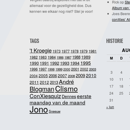
Rick
op
Ste
allemaal voor de gezelligheid doe. Dus
Album van 
kennen we elkaar nog niet? Stel je voor!
Joes Beere
conXies’ A
TAGS
HISTORIE
't Kroegie
AU
1981
1973
1977
1978
1979
1989
1984
1988
1982
1983
1986
1987
M
D
1995
1992
1993
1990
1991
1994
2001
1996
1997
2002
1998
1999
2003
2000
3
4
2010
2009
2005
2007
2006
2004
2008
10
11
André
2011
2012
2013
Clismo
17
18
Blogman
24
25
ConXiesquiz
eerste
Dennes
31
maandag van de maand
Jono
« jun
Sneeuw