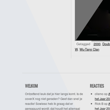
Getagged
2000
,
Doub
W
,
Wu-Tang Clan
WELKOM
REACTIES
Ontzettend leuk dat je hier langs komt. Is de
clismo
op
A
coverX nog niet geraden? Geef dan snel je
het Jaar 2
reactie! Sowieso heb ik graag dat er
Rick B
op
A
gereaguurd wordt; dat houdt het allemaal
het Jaar 2