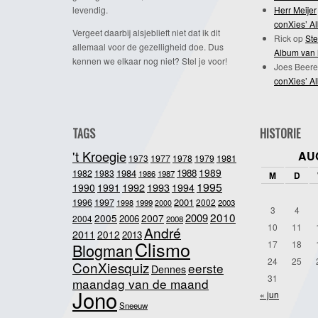
levendig.
Herr Meijer
conXies’ A
Vergeet daarbij alsjeblieft niet dat ik dit
Rick
op
Ste
allemaal voor de gezelligheid doe. Dus
Album van 
kennen we elkaar nog niet? Stel je voor!
Joes Beere
conXies’ A
TAGS
HISTORIE
't Kroegie
AU
1981
1973
1977
1978
1979
1989
1984
1988
1982
1983
1986
1987
M
D
1995
1992
1993
1990
1991
1994
2001
1996
1997
2002
1998
1999
2003
2000
3
4
2010
2009
2005
2007
2006
2004
2008
10
11
André
2011
2012
2013
Clismo
17
18
Blogman
24
25
ConXiesquiz
eerste
Dennes
31
maandag van de maand
Jono
« jun
Sneeuw