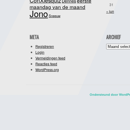
ConXiesquiz
eerste
Dennes
31
maandag van de maand
Jono
« jun
Sneeuw
META
ARCHIEF
Archief
Registreren
Login
Vermeldingen feed
Reacties feed
WordPress.org
Ondersteund door WordP