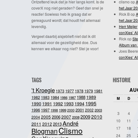
Ontzettend leuk dat je hier langs komt. Is de
clismo
op
A
coverX nog niet geraden? Geef dan snel je
het Jaar 2
reactie! Sowieso heb ik graag dat er
Rick B
op
A
gereaguurd wordt; dat houdt het allemaal
het Jaar 2
levendig.
Herr Meijer
conXies’ A
Vergeet daarbij alsjeblieft niet dat ik dit
Rick
op
Ste
allemaal voor de gezelligheid doe. Dus
Album van 
kennen we elkaar nog niet? Stel je voor!
Joes Beere
conXies’ A
TAGS
HISTORIE
't Kroegie
AU
1981
1973
1977
1978
1979
1989
1984
1988
1982
1983
1986
1987
M
D
1995
1992
1993
1990
1991
1994
2001
1996
1997
2002
1998
1999
2003
2000
3
4
2010
2009
2005
2007
2006
2004
2008
10
11
André
2011
2012
2013
Clismo
17
18
Blogman
24
25