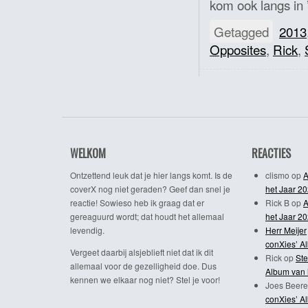
kom ook langs in 
Getagged
2013
Opposites
,
Rick
,
WELKOM
REACTIES
Ontzettend leuk dat je hier langs komt. Is de
clismo
op
A
coverX nog niet geraden? Geef dan snel je
het Jaar 2
reactie! Sowieso heb ik graag dat er
Rick B
op
A
gereaguurd wordt; dat houdt het allemaal
het Jaar 2
levendig.
Herr Meijer
conXies’ A
Vergeet daarbij alsjeblieft niet dat ik dit
Rick
op
Ste
allemaal voor de gezelligheid doe. Dus
Album van 
kennen we elkaar nog niet? Stel je voor!
Joes Beere
conXies’ A