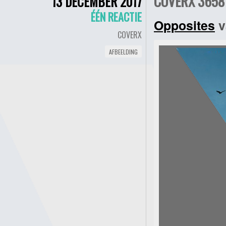
COVERX 3658 
13 DECEMBER 2017
ÉÉN REACTIE
Opposites
v
COVERX
AFBEELDING