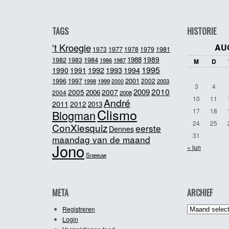
TAGS
HISTORIE
't Kroegie
AU
1981
1973
1977
1978
1979
1989
1984
1988
1982
1983
1986
1987
M
D
1995
1992
1993
1990
1991
1994
2001
1996
1997
2002
1998
1999
2003
2000
3
4
2010
2009
2005
2007
2006
2004
2008
10
11
André
2011
2012
2013
Clismo
17
18
Blogman
24
25
ConXiesquiz
eerste
Dennes
31
maandag van de maand
Jono
« jun
Sneeuw
META
ARCHIEF
Archief
Registreren
Login