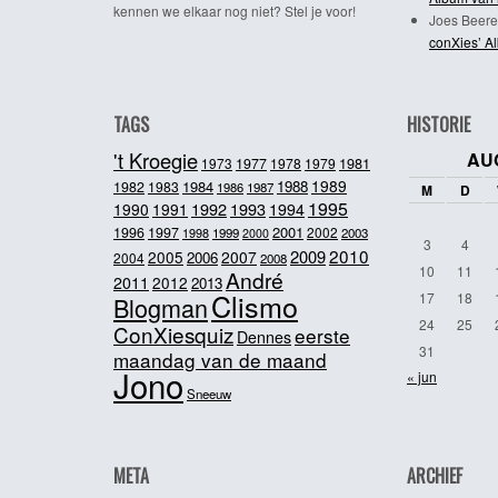
kennen we elkaar nog niet? Stel je voor!
Joes Beere
conXies’ A
TAGS
HISTORIE
't Kroegie
AU
1981
1973
1977
1978
1979
1989
1984
1988
1982
1983
1986
1987
M
D
1995
1992
1993
1990
1991
1994
2001
1996
1997
2002
1998
1999
2003
2000
3
4
2010
2009
2005
2007
2006
2004
2008
10
11
André
2011
2012
2013
Clismo
17
18
Blogman
24
25
ConXiesquiz
eerste
Dennes
31
maandag van de maand
Jono
« jun
Sneeuw
META
ARCHIEF