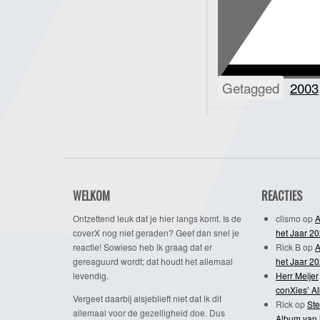
Getagged
2003
WELKOM
REACTIES
Ontzettend leuk dat je hier langs komt. Is de
clismo
op
A
coverX nog niet geraden? Geef dan snel je
het Jaar 2
reactie! Sowieso heb ik graag dat er
Rick B
op
A
gereaguurd wordt; dat houdt het allemaal
het Jaar 2
levendig.
Herr Meijer
conXies’ A
Vergeet daarbij alsjeblieft niet dat ik dit
Rick
op
Ste
allemaal voor de gezelligheid doe. Dus
Album van 