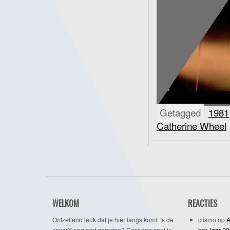
Getagged
1981
Catherine Wheel
WELKOM
REACTIES
Ontzettend leuk dat je hier langs komt. Is de
clismo
op
A
coverX nog niet geraden? Geef dan snel je
het Jaar 2