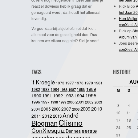
reactie! Sowieso heb ik graag dat er
Rick B
op
A
gereaguurd wordt; dat houdt het allemaal
het Jaar 2
levendig.
Herr Meijer
conXies’ A
Vergeet daarbij alsjeblieft niet dat ik dit
Rick
op
Ste
allemaal voor de gezelligheid doe. Dus
Album van 
kennen we elkaar nog niet? Stel je voor!
Joes Beere
conXies’ A
TAGS
HISTORIE
't Kroegie
AU
1981
1973
1977
1978
1979
1989
1984
1988
1982
1983
1986
1987
M
D
1995
1992
1993
1990
1991
1994
2001
1996
1997
2002
1998
1999
2003
2000
3
4
2010
2009
2005
2007
2006
2004
2008
10
11
André
2011
2012
2013
Clismo
17
18
Blogman
24
25
ConXiesquiz
eerste
Dennes
31
maandag van de maand