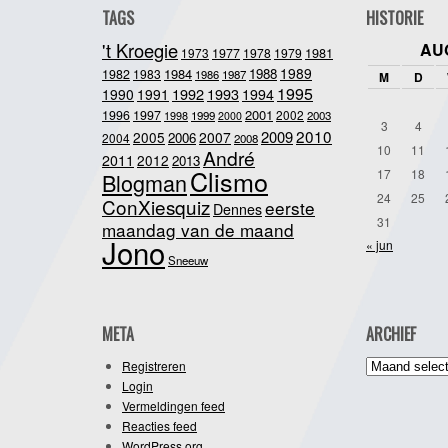
TAGS
HISTORIE
't Kroegie
AU
1981
1973
1977
1978
1979
1989
1984
1988
1982
1983
1986
1987
M
D
1995
1992
1993
1990
1991
1994
2001
1996
1997
2002
1998
1999
2003
2000
3
4
2010
2009
2005
2007
2006
2004
2008
10
11
André
2011
2012
2013
Clismo
17
18
Blogman
24
25
ConXiesquiz
eerste
Dennes
31
maandag van de maand
Jono
« jun
Sneeuw
META
ARCHIEF
Archief
Registreren
Login
Vermeldingen feed
Reacties feed
WordPress.org