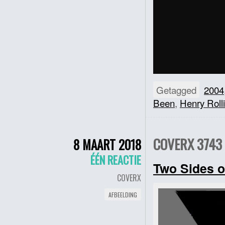
Getagged
2004
Been
,
Henry Roll
COVERX 3743 
8 MAART 2018
ÉÉN REACTIE
Two Sides o
COVERX
AFBEELDING