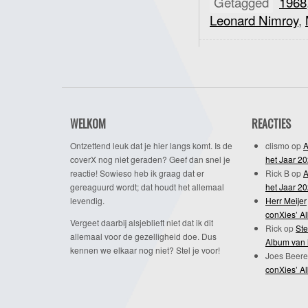
Getagged
1968
Leonard Nimroy
,
WELKOM
REACTIES
Ontzettend leuk dat je hier langs komt. Is de
clismo
op
A
coverX nog niet geraden? Geef dan snel je
het Jaar 2
reactie! Sowieso heb ik graag dat er
Rick B
op
A
gereaguurd wordt; dat houdt het allemaal
het Jaar 2
levendig.
Herr Meijer
conXies’ A
Vergeet daarbij alsjeblieft niet dat ik dit
Rick
op
Ste
allemaal voor de gezelligheid doe. Dus
Album van 
kennen we elkaar nog niet? Stel je voor!
Joes Beere
conXies’ A