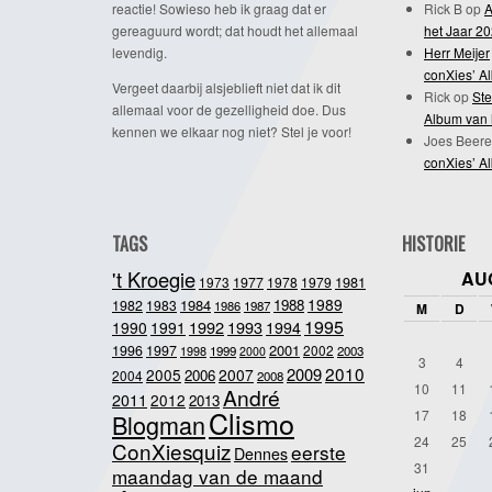
reactie! Sowieso heb ik graag dat er
Rick B
op
A
gereaguurd wordt; dat houdt het allemaal
het Jaar 2
levendig.
Herr Meijer
conXies’ A
Vergeet daarbij alsjeblieft niet dat ik dit
Rick
op
Ste
allemaal voor de gezelligheid doe. Dus
Album van 
kennen we elkaar nog niet? Stel je voor!
Joes Beere
conXies’ A
TAGS
HISTORIE
't Kroegie
AU
1981
1973
1977
1978
1979
1989
1984
1988
1982
1983
1986
1987
M
D
1995
1992
1993
1990
1991
1994
2001
1996
1997
2002
1998
1999
2003
2000
3
4
2010
2009
2005
2007
2006
2004
2008
10
11
André
2011
2012
2013
Clismo
17
18
Blogman
24
25
ConXiesquiz
eerste
Dennes
31
maandag van de maand