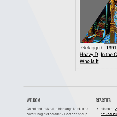
Getagged
1991
Heavy D
,
In the 
Who Is It
WELKOM
REACTIES
Ontzettend leuk dat je hier langs komt. Is de
clismo
op
A
coverX nog niet geraden? Geef dan snel je
het Jaar 2