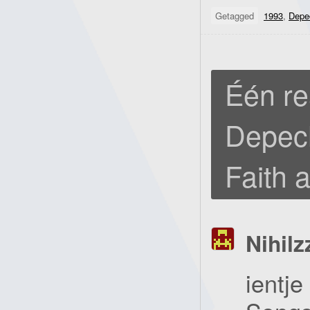
Getagged
1993
,
Depe
Één re
Depec
Faith 
Nihilz
ientj