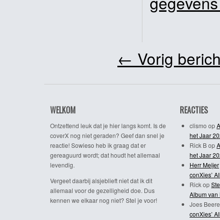
gegevens
←
Vorig berich
WELKOM
REACTIES
Ontzettend leuk dat je hier langs komt. Is de
clismo
op
A
coverX nog niet geraden? Geef dan snel je
het Jaar 2
reactie! Sowieso heb ik graag dat er
Rick B
op
A
gereaguurd wordt; dat houdt het allemaal
het Jaar 2
levendig.
Herr Meijer
conXies’ A
Vergeet daarbij alsjeblieft niet dat ik dit
Rick
op
Ste
allemaal voor de gezelligheid doe. Dus
Album van 
kennen we elkaar nog niet? Stel je voor!
Joes Beere
conXies’ A