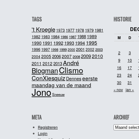
TAGS
HISTORIE
't Kroegie
DE
1981
1973
1977
1978
1979
1989
1984
1988
1982
1983
1986
1987
M
D
1995
1992
1993
1990
1991
1994
2001
1996
1997
2002
1998
1999
2003
2000
2
3
2010
2009
2005
2007
2006
2004
2008
9
10
André
2011
2012
2013
Clismo
16
17
Blogman
23
24
ConXiesquiz
eerste
Dennes
30
31
maandag van de maand
Jono
« nov
jan »
Sneeuw
META
ARCHIEF
Archief
Registreren
Login