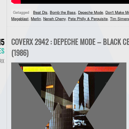
Getagged
Beat Dis
,
Bomb the Bass
,
Depeche Mode
,
Don't Make M
Megablast
,
Merlin
,
Neneh Cherry
,
Pete Philly & Perquisite
,
Tim Simen
COVERX 2942 : DEPECHE MODE – BLACK C
15
ES
(1986)
RX