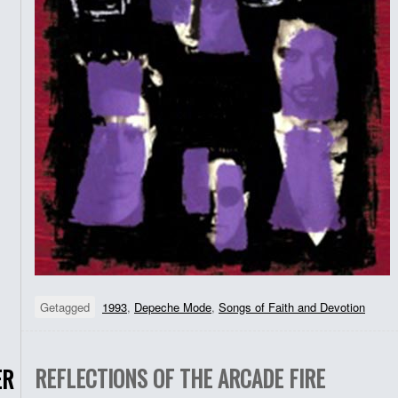
Getagged
1993
,
Depeche Mode
,
Songs of Faith and Devotion
REFLECTIONS OF THE ARCADE FIRE
ER