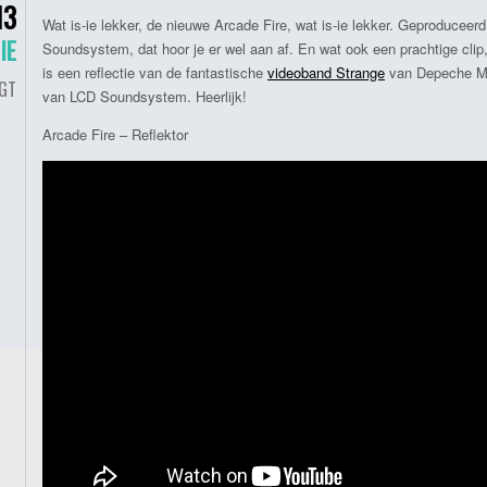
13
Wat is-ie lekker, de nieuwe Arcade Fire, wat is-ie lekker. Geproduce
IE
Soundsystem, dat hoor je er wel aan af. En wat ook een prachtige clip
is een reflectie van de fantastische
videoband Strange
van Depeche Mod
GT
van LCD Soundsystem. Heerlijk!
Arcade Fire – Reflektor