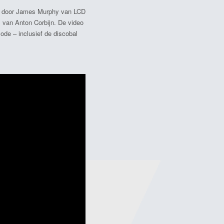
erd door James Murphy van LCD
, van Anton Corbijn. De video
e – inclusief de discobal