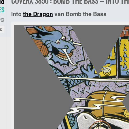
COVERX 3850 : BOMB THE BASS – INTO TH
18
ES
Into
the Dragon
van Bomb the Bass
RX
NG