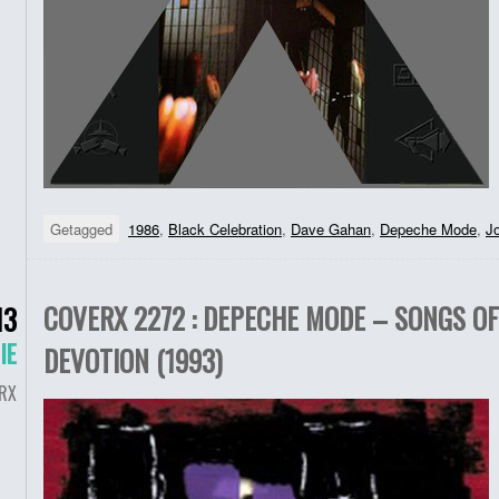
Getagged
1986
,
Black Celebration
,
Dave Gahan
,
Depeche Mode
,
J
COVERX 2272 : DEPECHE MODE – SONGS OF
13
IE
DEVOTION (1993)
RX