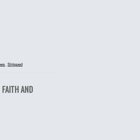
oes
,
Stripped
 FAITH AND