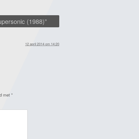
upersonic (1988)
”
12 april 2014 om 14:20
rd met
*