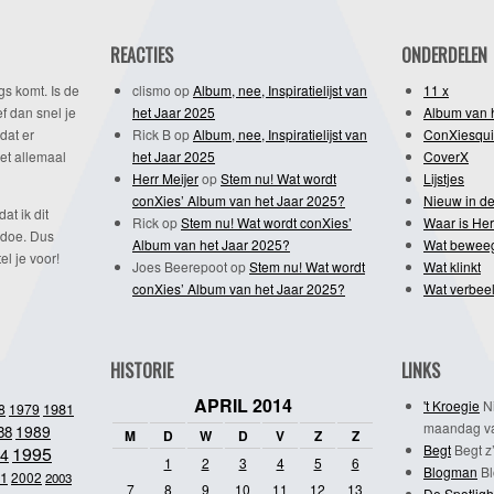
REACTIES
ONDERDELEN
gs komt. Is de
clismo
op
Album, nee, Inspiratielijst van
11 x
f dan snel je
het Jaar 2025
Album van 
dat er
Rick B
op
Album, nee, Inspiratielijst van
ConXiesqui
et allemaal
het Jaar 2025
CoverX
Herr Meijer
op
Stem nu! Wat wordt
Lijstjes
conXies’ Album van het Jaar 2025?
Nieuw in de
dat ik dit
Rick
op
Stem nu! Wat wordt conXies’
Waar is Her
 doe. Dus
Album van het Jaar 2025?
Wat bewee
l je voor!
Joes Beerepoot
op
Stem nu! Wat wordt
Wat klinkt
conXies’ Album van het Jaar 2025?
Wat verbeel
HISTORIE
LINKS
APRIL 2014
't Kroegie
Ni
1981
8
1979
maandag va
1989
88
M
D
W
D
V
Z
Z
Begt
Begt z’
1995
4
1
2
3
4
5
6
Blogman
Bl
1
2002
2003
7
8
9
10
11
12
13
De Spotligh