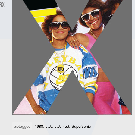
RX
Getagged
1988
,
J.J.
,
J.J. Fad
,
Supersonic