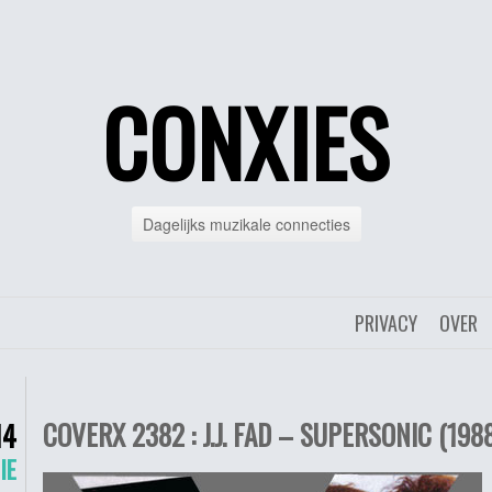
CONXIES
Dagelijks muzikale connecties
PRIVACY
OVER
COVERX 2382 : J.J. FAD – SUPERSONIC (198
14
IE