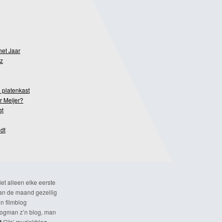
het Jaar
z
 platenkast
r Meijer?
gt
dt
et alleen elke eerste
n de maand gezellig
n filmblog
ogman z’n blog, man
t
Gijs’ muziekblog