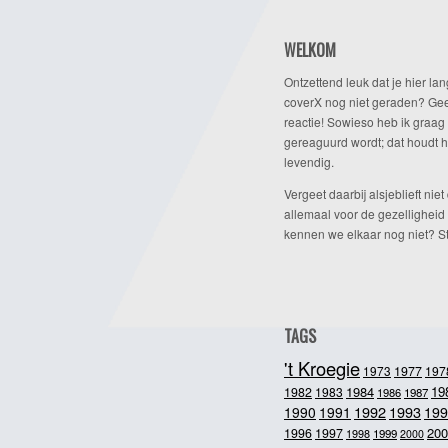
WELKOM
Ontzettend leuk dat je hier lan
coverX nog niet geraden? Gee
reactie! Sowieso heb ik graag 
gereaguurd wordt; dat houdt h
levendig.
Vergeet daarbij alsjeblieft niet 
allemaal voor de gezelligheid
kennen we elkaar nog niet? Ste
TAGS
't Kroegie
1973
1977
197
1984
19
1982
1983
1986
1987
1992
1993
1990
1991
199
200
1996
1997
1998
1999
2000