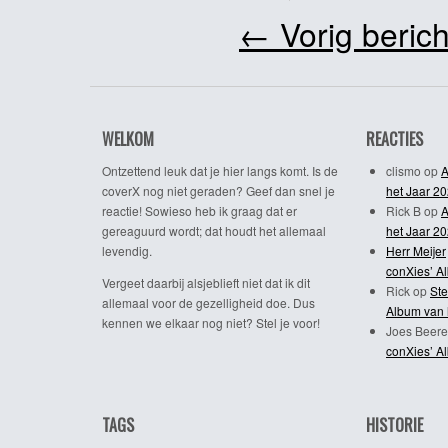
←
Vorig berich
WELKOM
REACTIES
Ontzettend leuk dat je hier langs komt. Is de
clismo
op
A
coverX nog niet geraden? Geef dan snel je
het Jaar 2
reactie! Sowieso heb ik graag dat er
Rick B
op
A
gereaguurd wordt; dat houdt het allemaal
het Jaar 2
levendig.
Herr Meijer
conXies’ A
Vergeet daarbij alsjeblieft niet dat ik dit
Rick
op
Ste
allemaal voor de gezelligheid doe. Dus
Album van 
kennen we elkaar nog niet? Stel je voor!
Joes Beere
conXies’ A
TAGS
HISTORIE