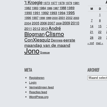
't Kroegie
1981
1973
1977
1978
1979
1989
1984
1988
1982
1983
1986
1987
M
D
1995
1992
1993
1990
1991
1994
1
2001
1996
1997
2002
1998
1999
2003
2000
7
8
2010
2009
2005
2007
2006
2004
2008
14
15
André
2011
2012
2013
Clismo
21
22
Blogman
28
29
ConXiesquiz
eerste
Dennes
« mrt
mei »
maandag van de maand
Jono
Sneeuw
META
ARCHIEF
Archief
Registreren
Login
Vermeldingen feed
Reacties feed
WordPress.org