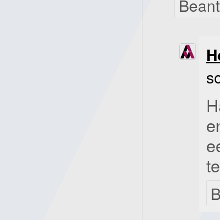
Bean
H
s
H
e
e
t
B