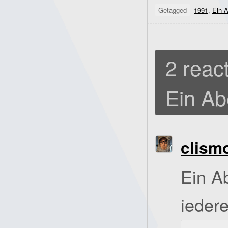
Getagged
1991
,
Ein 
2 react
Ein Ab
clism
Ein A
ieder