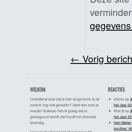
verminde
gegevens
←
Vorig berich
WELKOM
REACTIES
Ontzettend leuk dat je hier langs komt. Is de
clismo
op
A
coverX nog niet geraden? Geef dan snel je
het Jaar 2
reactie! Sowieso heb ik graag dat er
Rick B
op
A
gereaguurd wordt; dat houdt het allemaal
het Jaar 2
levendig.
Herr Meijer
conXies’ A
Vergeet daarbij alsjeblieft niet dat ik dit