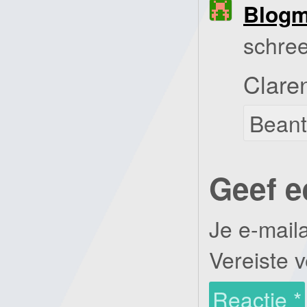
Blog
schree
Clare
Bean
Geef e
Je e-mail
Vereiste 
Reactie
*