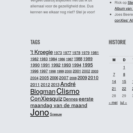
Rick
op
Ste
allemaal voor de gezelligheid doe. Dus
Album van 
kennen we elkaar nog niet? Stel je voor!
Joes Beere
conXies’ A
TAGS
HISTORIE
't Kroegie
1981
1973
1977
1978
1979
1989
1984
1988
1982
1983
1986
1987
M
D
1995
1992
1993
1990
1991
1994
1
2001
1996
1997
2002
1998
1999
2003
2000
7
8
2010
2009
2005
2007
2006
2004
2008
14
15
André
2011
2012
2013
Clismo
21
22
Blogman
28
29
ConXiesquiz
eerste
Dennes
« mei
jul »
maandag van de maand
Jono
Sneeuw