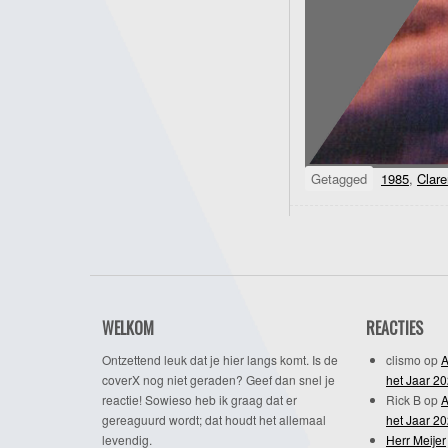
Getagged
1985
,
Clar
WELKOM
REACTIES
Ontzettend leuk dat je hier langs komt. Is de
clismo
op
A
coverX nog niet geraden? Geef dan snel je
het Jaar 2
reactie! Sowieso heb ik graag dat er
Rick B
op
A
gereaguurd wordt; dat houdt het allemaal
het Jaar 2
levendig.
Herr Meijer