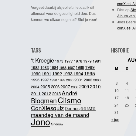
conXies’ A
Vergeet daarbij alsjeblieft niet dat ik dit
Rick
op
Ste
allemaal voor de gezelligheid doe. Dus
Album van 
kennen we elkaar nog niet? Stel je voor!
Joes Beere
conXies’ A
TAGS
HISTORIE
't Kroegie
AU
1981
1973
1977
1978
1979
1989
1984
1988
1982
1983
1986
1987
M
D
1995
1992
1993
1990
1991
1994
2001
1996
1997
2002
1998
1999
2003
2000
3
4
2010
2009
2005
2007
2006
2004
2008
10
11
André
2011
2012
2013
Clismo
17
18
Blogman
24
25
ConXiesquiz
eerste
Dennes
31
maandag van de maand
Jono
« jun
Sneeuw