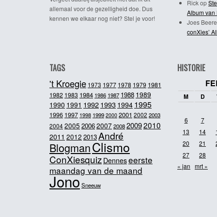
Rick
op
Ste
allemaal voor de gezelligheid doe. Dus
Album van 
kennen we elkaar nog niet? Stel je voor!
Joes Beere
conXies’ A
TAGS
HISTORIE
't Kroegie
FE
1981
1973
1977
1978
1979
1989
1984
1988
1982
1983
1986
1987
M
D
1995
1992
1993
1990
1991
1994
2001
1996
1997
2002
1998
1999
2003
2000
6
7
2010
2009
2005
2007
2006
2004
2008
13
14
André
2011
2012
2013
Clismo
20
21
Blogman
27
28
ConXiesquiz
eerste
Dennes
« jan
mrt »
maandag van de maand
Jono
Sneeuw