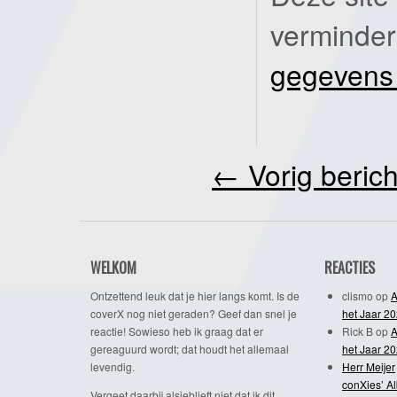
verminde
gegevens
←
Vorig berich
WELKOM
REACTIES
Ontzettend leuk dat je hier langs komt. Is de
clismo
op
A
coverX nog niet geraden? Geef dan snel je
het Jaar 2
reactie! Sowieso heb ik graag dat er
Rick B
op
A
gereaguurd wordt; dat houdt het allemaal
het Jaar 2
levendig.
Herr Meijer
conXies’ A
Vergeet daarbij alsjeblieft niet dat ik dit