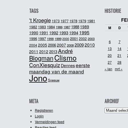
TAGS
HISTORIE
't Kroegie
FE
1981
1973
1977
1978
1979
1989
1984
1988
1982
1983
1986
1987
M
D
1995
1992
1993
1990
1991
1994
2001
1996
1997
2002
1998
1999
2003
2000
6
7
2010
2009
2005
2007
2006
2004
2008
13
14
André
2011
2012
2013
Clismo
20
21
Blogman
27
28
ConXiesquiz
eerste
Dennes
« jan
mrt »
maandag van de maand
Jono
Sneeuw
META
ARCHIEF
Archief
Registreren
Login
Vermeldingen feed
Reacties feed