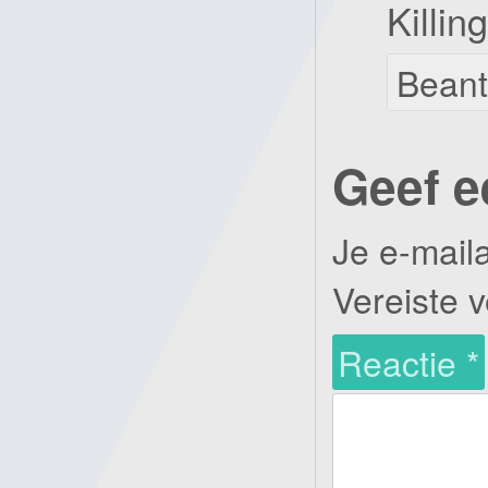
Killin
Bean
Geef e
Je e-mail
Vereiste 
Reactie
*