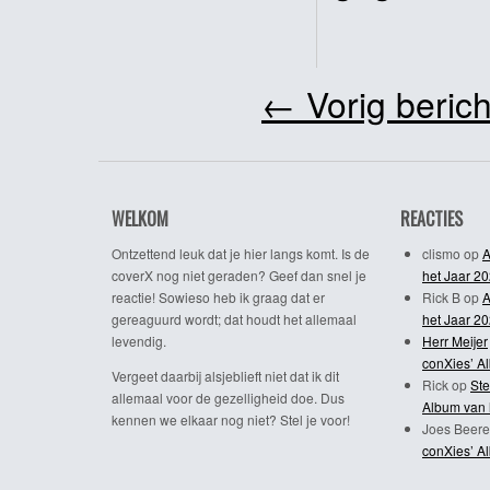
←
Vorig berich
WELKOM
REACTIES
Ontzettend leuk dat je hier langs komt. Is de
clismo
op
A
coverX nog niet geraden? Geef dan snel je
het Jaar 2
reactie! Sowieso heb ik graag dat er
Rick B
op
A
gereaguurd wordt; dat houdt het allemaal
het Jaar 2
levendig.
Herr Meijer
conXies’ A
Vergeet daarbij alsjeblieft niet dat ik dit
Rick
op
Ste
allemaal voor de gezelligheid doe. Dus
Album van 
kennen we elkaar nog niet? Stel je voor!
Joes Beere
conXies’ A