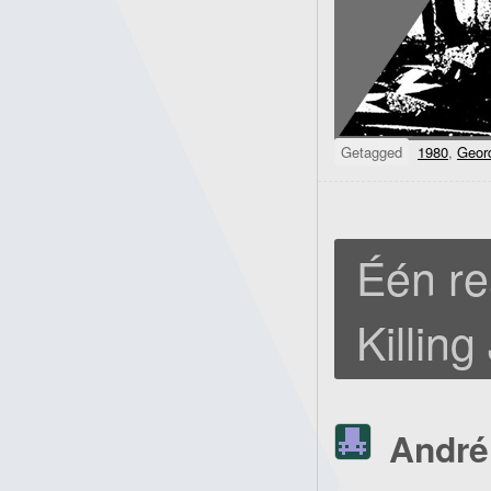
Getagged
1980
,
Geor
Één re
Killin
André