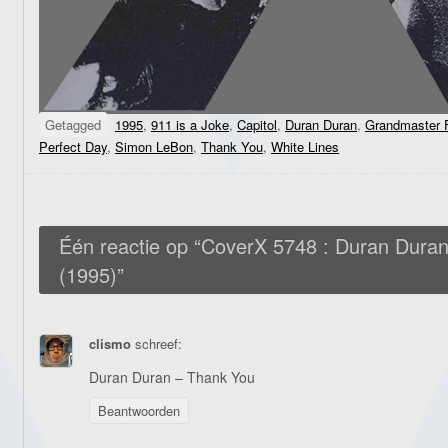
Getagged
1995
,
911 is a Joke
,
Capitol
,
Duran Duran
,
Grandmaster F
Perfect Day
,
Simon LeBon
,
Thank You
,
White Lines
Één reactie op “
CoverX 5748 : Duran Duran
(1995)
”
clismo
schreef:
Duran Duran – Thank You
Beantwoorden