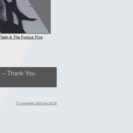
lash & The Furious Five
,
 – Thank You
17 november 2023 om 20:25