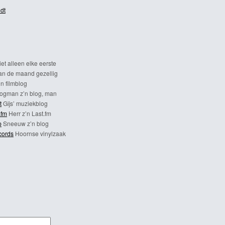
dt
et alleen elke eerste
n de maand gezellig
n filmblog
ogman z’n blog, man
t
Gijs’ muziekblog
.fm
Herr z’n Last.fm
p
Sneeuw z’n blog
cords
Hoornse vinylzaak