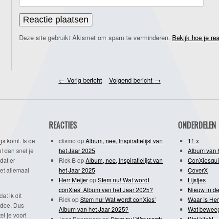
Deze site gebruikt Akismet om spam te verminderen.
Bekijk hoe je re
←
Vorig bericht
Volgend bericht
→
REACTIES
ONDERDELEN
gs komt. Is de
clismo
op
Album, nee, Inspiratielijst van
11 x
f dan snel je
het Jaar 2025
Album van 
dat er
Rick B
op
Album, nee, Inspiratielijst van
ConXiesqui
et allemaal
het Jaar 2025
CoverX
Herr Meijer
op
Stem nu! Wat wordt
Lijstjes
conXies’ Album van het Jaar 2025?
Nieuw in de
dat ik dit
Rick
op
Stem nu! Wat wordt conXies’
Waar is Her
 doe. Dus
Album van het Jaar 2025?
Wat bewee
l je voor!
Joes Beerepoot
op
Stem nu! Wat wordt
Wat klinkt