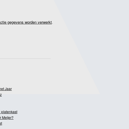
actie gegevens worden verwerkt
.
het Jaar
z
 platenkast
r Meijer?
gt