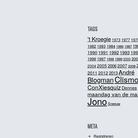
TAGS
't Kroegie
1973
1977
197
1984
19
1982
1983
1986
1987
1992
1993
1990
1991
199
200
1996
1997
1998
1999
2000
2005
2007
2006
2004
2008
André
2011
2012
2013
Clism
Blogman
ConXiesquiz
Dennes
maandag van de ma
Jono
Sneeuw
META
Registreren