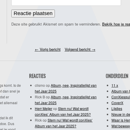
Deze site gebruikt Akismet om spam te verminderen.
Bekijk hoe je re
←
Vorig bericht
Volgend bericht
→
REACTIES
ONDERDELEN
gs komt. Is de
clismo
op
Album, nee, Inspiratielijst van
11 x
f dan snel je
het Jaar 2025
Album van 
dat er
Rick B
op
Album, nee, Inspiratielijst van
ConXiesqui
et allemaal
het Jaar 2025
CoverX
Herr Meijer
op
Stem nu! Wat wordt
Lijstjes
conXies’ Album van het Jaar 2025?
Nieuw in de
dat ik dit
Rick
op
Stem nu! Wat wordt conXies’
Waar is Her
 doe. Dus
Album van het Jaar 2025?
Wat bewee
l je voor!