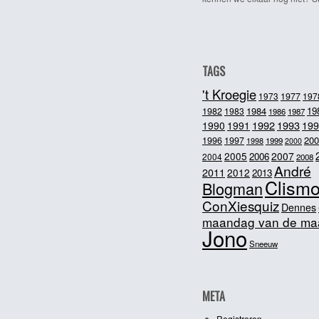
TAGS
't Kroegie
1973
1977
197
1984
19
1982
1983
1986
1987
1992
1993
1990
1991
199
200
1996
1997
1998
1999
2000
2005
2007
2006
2004
2008
André
2011
2012
2013
Clism
Blogman
ConXiesquiz
Dennes
maandag van de ma
Jono
Sneeuw
META
Registreren