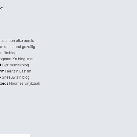
dt
et alleen elke eerste
n de maand gezellig
n filmblog
ogman z’n blog, man
t
Gijs’ muziekblog
.fm
Herr z’n Last.fm
p
Sneeuw z’n blog
cords
Hoornse vinylzaak