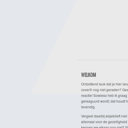
WELKOM
Ontzettend leuk dat je hier lan
coverX nog niet geraden? Gee
reactie! Sowieso heb ik graag 
gereaguurd wordt; dat houdt h
levendig.
Vergeet daarbij alsjeblieft niet 
allemaal voor de gezelligheid
kennen we elkaar nog niet? Ste