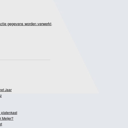
actie gegevens worden verwerkt
.
het Jaar
z
 platenkast
r Meijer?
gt