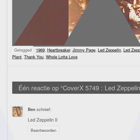
Getagged
1969
,
Heartbreaker
,
Jimmy Page
,
Led Zeppelin
,
Led Zeppe
Plant
,
Thank You
,
Whole Lotta Love
Één reactie op “
CoverX 5749 : Led Zeppelin
Ben
schreef:
Led Zeppelin II
Beantwoorden