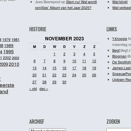
Joes Beerepoot
op
Stem nu! Wat wordt
Wat klinkt
conXies’ Album van het Jaar 2025?
Wat verbeel
HISTORIE
LINKS
NOVEMBER 2023
't Kroegie
Ni
1981
8
1979
maandag va
1989
88
M
D
W
D
V
Z
Z
Begt
Begt z’
1995
4
1
2
3
4
5
Blogman
Bl
1
2002
2003
6
7
8
9
10
11
12
De Spotligh
2010
2009
13
14
15
16
17
18
19
James Last
SneeuwPo
o
20
21
22
23
24
25
26
Uptown Re
27
28
29
30
eerste
« okt
dec »
and
ARCHIEF
ZOEKEN
Archief
Zoeken