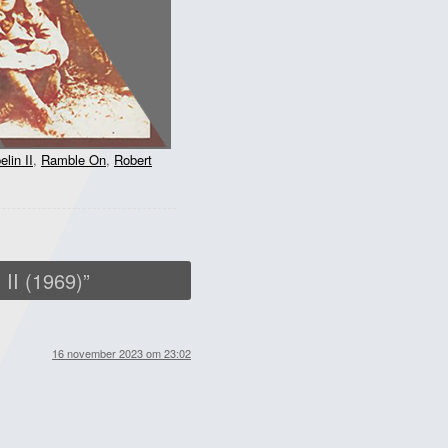
lin II
,
Ramble On
,
Robert
 II (1969)
”
16 november 2023 om 23:02