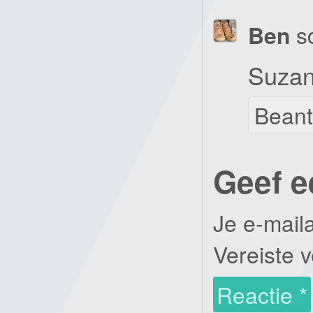
Ben
s
Suzan
Bean
Geef e
Je e-mail
Vereiste 
Reactie
*