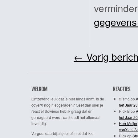
verminde
gegevens
←
Vorig berich
WELKOM
REACTIES
Ontzettend leuk dat je hier langs komt. Is de
clismo
op
A
coverX nog niet geraden? Geef dan snel je
het Jaar 2
reactie! Sowieso heb ik graag dat er
Rick B
op
A
gereaguurd wordt; dat houdt het allemaal
het Jaar 2
levendig.
Herr Meijer
conXies’ A
Vergeet daarbij alsjeblieft niet dat ik dit
Rick
op
Ste