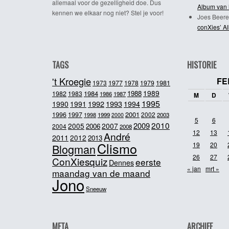
allemaal voor de gezelligheid doe. Dus
Album van 
kennen we elkaar nog niet? Stel je voor!
Joes Beere
conXies’ A
TAGS
HISTORIE
't Kroegie
FE
1981
1973
1977
1978
1979
1989
1984
1988
1982
1983
1986
1987
M
D
1995
1992
1993
1990
1991
1994
2001
1996
1997
2002
1998
1999
2003
2000
5
6
2010
2009
2005
2007
2006
2004
2008
12
13
André
2011
2012
2013
Clismo
19
20
Blogman
26
27
ConXiesquiz
eerste
Dennes
« jan
mrt »
maandag van de maand
Jono
Sneeuw
META
ARCHIEF