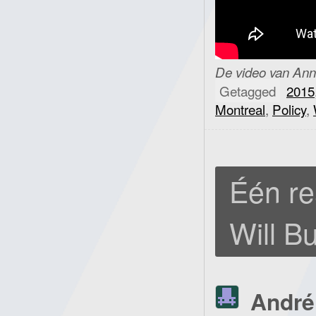
De video van Anna
Getagged
2015
Montreal
,
Policy
,
Één re
Will Bu
André