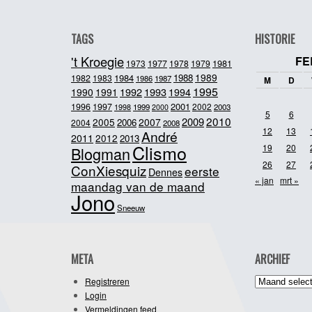
TAGS
HISTORIE
't Kroegie
FE
1981
1973
1977
1978
1979
1989
1984
1988
1982
1983
1986
1987
M
D
1995
1992
1993
1990
1991
1994
2001
1996
1997
2002
1998
1999
2003
2000
5
6
2010
2009
2005
2007
2006
2004
2008
12
13
André
2011
2012
2013
Clismo
19
20
Blogman
26
27
ConXiesquiz
eerste
Dennes
« jan
mrt »
maandag van de maand
Jono
Sneeuw
META
ARCHIEF
Archief
Registreren
Login
Vermeldingen feed