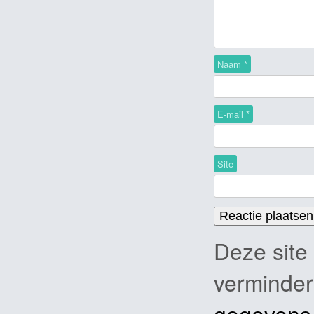
Naam
*
E-mail
*
Site
Deze site
verminde
gegevens