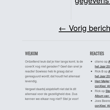
←
Vorig berich
WELKOM
REACTIES
Ontzettend leuk dat je hier langs komt. Is de
clismo
op
A
coverX nog niet geraden? Geef dan snel je
het Jaar 2
reactie! Sowieso heb ik graag dat er
Rick B
op
A
gereaguurd wordt; dat houdt het allemaal
het Jaar 2
levendig.
Herr Meijer
conXies’ A
Vergeet daarbij alsjeblieft niet dat ik dit
Rick
op
Ste
allemaal voor de gezelligheid doe. Dus
Album van 
kennen we elkaar nog niet? Stel je voor!
Joes Beere
conXies’ A