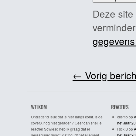
Deze site
verminde
gegevens
←
Vorig berich
WELKOM
REACTIES
Ontzettend leuk dat je hier langs komt. Is de
clismo
op
A
coverX nog niet geraden? Geef dan snel je
het Jaar 2
reactie! Sowieso heb ik graag dat er
Rick B
op
A
gereaguurd wordt; dat houdt het allemaal
het Jaar 2