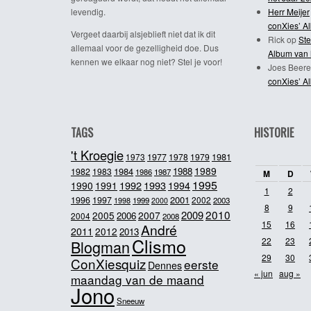
levendig.
Herr Meijer
conXies’ A
Vergeet daarbij alsjeblieft niet dat ik dit
Rick
op
Ste
allemaal voor de gezelligheid doe. Dus
Album van 
kennen we elkaar nog niet? Stel je voor!
Joes Beere
conXies’ A
TAGS
HISTORIE
't Kroegie
1981
1973
1977
1978
1979
1989
1984
1988
1982
1983
1986
1987
M
D
1995
1992
1993
1990
1991
1994
1
2
2001
1996
1997
2002
1998
1999
2003
2000
8
9
2010
2009
2005
2007
2006
2004
2008
15
16
André
2011
2012
2013
Clismo
22
23
Blogman
29
30
ConXiesquiz
eerste
Dennes
« jun
aug »
maandag van de maand
Jono
Sneeuw