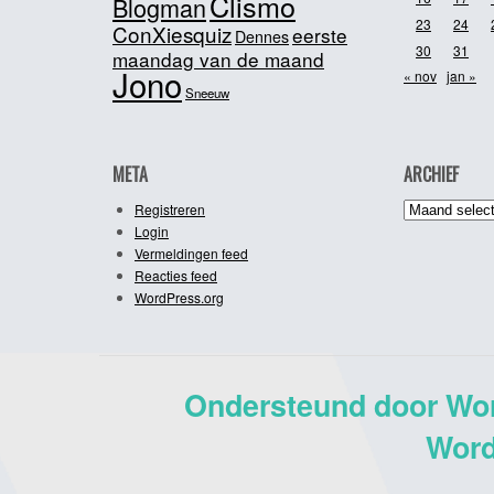
Clismo
Blogman
23
24
ConXiesquiz
eerste
Dennes
30
31
maandag van de maand
Jono
« nov
jan »
Sneeuw
META
ARCHIEF
Archief
Registreren
Login
Vermeldingen feed
Reacties feed
WordPress.org
Ondersteund door Wo
Word