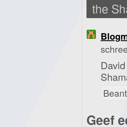
the S
Blog
schree
David
Sham
Bean
Geef e