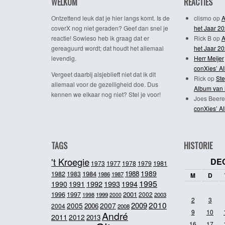
WELKOM
REACTIES
Ontzettend leuk dat je hier langs komt. Is de
clismo
op
A
coverX nog niet geraden? Geef dan snel je
het Jaar 2
reactie! Sowieso heb ik graag dat er
Rick B
op
A
gereaguurd wordt; dat houdt het allemaal
het Jaar 2
levendig.
Herr Meijer
conXies’ A
Vergeet daarbij alsjeblieft niet dat ik dit
Rick
op
Ste
allemaal voor de gezelligheid doe. Dus
Album van 
kennen we elkaar nog niet? Stel je voor!
Joes Beere
conXies’ A
TAGS
HISTORIE
't Kroegie
DE
1981
1973
1977
1978
1979
1989
1984
1988
1982
1983
1986
1987
M
D
1995
1992
1993
1990
1991
1994
2001
1996
1997
2002
1998
1999
2003
2000
2
3
2010
2009
2005
2007
2006
2004
2008
9
10
André
2011
2012
2013
16
17