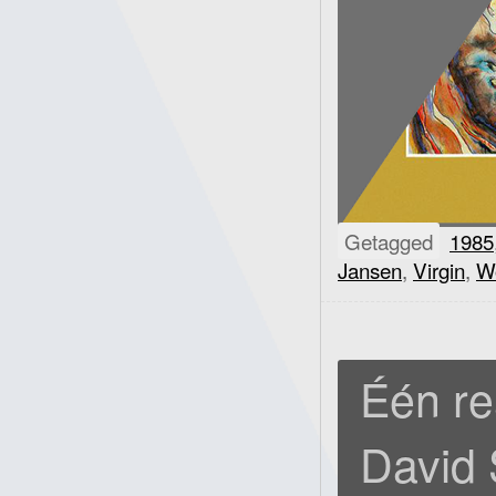
Getagged
1985
Jansen
,
Virgin
,
W
Één re
David 