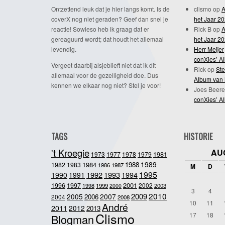
Ontzettend leuk dat je hier langs komt. Is de
clismo
op
A
coverX nog niet geraden? Geef dan snel je
het Jaar 2
reactie! Sowieso heb ik graag dat er
Rick B
op
A
gereaguurd wordt; dat houdt het allemaal
het Jaar 2
levendig.
Herr Meijer
conXies’ A
Vergeet daarbij alsjeblieft niet dat ik dit
Rick
op
Ste
allemaal voor de gezelligheid doe. Dus
Album van 
kennen we elkaar nog niet? Stel je voor!
Joes Beere
conXies’ A
TAGS
HISTORIE
't Kroegie
AU
1981
1973
1977
1978
1979
1989
1984
1988
1982
1983
1986
1987
M
D
1995
1992
1993
1990
1991
1994
2001
1996
1997
2002
1998
1999
2003
2000
3
4
2010
2009
2005
2007
2006
2004
2008
10
11
André
2011
2012
2013
Clismo
17
18
Blogman