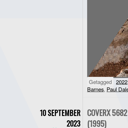
Getagged
2022
Barnes
,
Paul Dal
COVERX 5682
10 SEPTEMBER
(1995)
2023