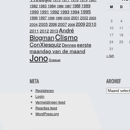
1989
1984
1988
1982
1983
1986
1987
M
D
1995
1992
1993
1990
1991
1994
2001
1996
1997
2002
1998
1999
2003
2000
3
4
2010
2009
2005
2007
2006
2004
2008
10
11
André
2011
2012
2013
Clismo
17
18
Blogman
24
25
ConXiesquiz
eerste
Dennes
31
maandag van de maand
Jono
« jun
Sneeuw
META
ARCHIEF
Archief
Registreren
Login
Vermeldingen feed
Reacties feed
WordPress.org