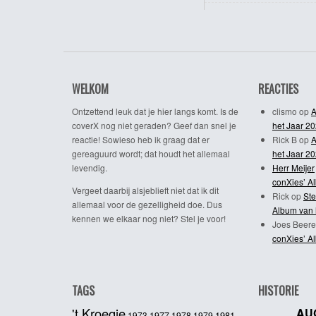
WELKOM
REACTIES
Ontzettend leuk dat je hier langs komt. Is de
clismo
op
A
coverX nog niet geraden? Geef dan snel je
het Jaar 2
reactie! Sowieso heb ik graag dat er
Rick B
op
A
gereaguurd wordt; dat houdt het allemaal
het Jaar 2
levendig.
Herr Meijer
conXies’ A
Vergeet daarbij alsjeblieft niet dat ik dit
Rick
op
Ste
allemaal voor de gezelligheid doe. Dus
Album van 
kennen we elkaar nog niet? Stel je voor!
Joes Beere
conXies’ A
TAGS
HISTORIE
't Kroegie
AU
1981
1973
1977
1978
1979