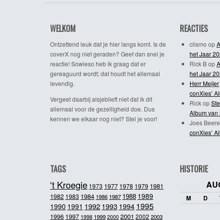
WELKOM
REACTIES
Ontzettend leuk dat je hier langs komt. Is de
clismo
op
A
coverX nog niet geraden? Geef dan snel je
het Jaar 2
reactie! Sowieso heb ik graag dat er
Rick B
op
A
gereaguurd wordt; dat houdt het allemaal
het Jaar 2
levendig.
Herr Meijer
conXies’ A
Vergeet daarbij alsjeblieft niet dat ik dit
Rick
op
Ste
allemaal voor de gezelligheid doe. Dus
Album van 
kennen we elkaar nog niet? Stel je voor!
Joes Beere
conXies’ A
TAGS
HISTORIE
't Kroegie
AU
1981
1973
1977
1978
1979
1989
1984
1988
1982
1983
1986
1987
M
D
1995
1992
1993
1990
1991
1994
2001
1996
1997
2002
1998
1999
2003
2000