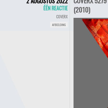
COVERX 5279 
2 AUGUSTUS 2022
ÉÉN REACTIE
(2010)
COVERX
AFBEELDING