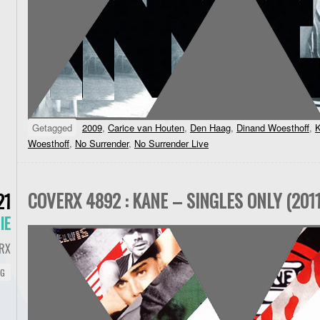
Getagged
2009
,
Carice van Houten
,
Den Haag
,
Dinand Woesthoff
,
Woesthoff
,
No Surrender
,
No Surrender Live
COVERX 4892 : KANE – SINGLES ONLY (2011
21
IE
RX
NG