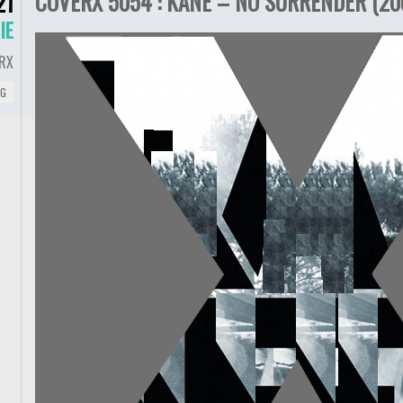
COVERX 5054 : KANE – NO SURRENDER (20
21
IE
RX
NG