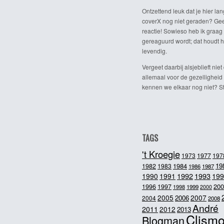
Ontzettend leuk dat je hier lan
coverX nog niet geraden? Gee
reactie! Sowieso heb ik graag 
gereaguurd wordt; dat houdt h
levendig.
Vergeet daarbij alsjeblieft niet 
allemaal voor de gezelligheid
kennen we elkaar nog niet? Ste
TAGS
't Kroegie
1973
1977
197
1984
19
1982
1983
1986
1987
1992
1993
1990
1991
199
200
1996
1997
1998
1999
2000
2005
2007
2006
2004
2008
André
2011
2012
2013
Clism
Blogman