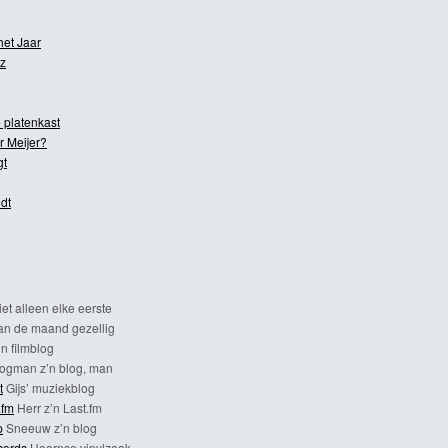
het Jaar
z
 platenkast
r Meijer?
gt
dt
et alleen elke eerste
n de maand gezellig
n filmblog
ogman z’n blog, man
t
Gijs’ muziekblog
.fm
Herr z’n Last.fm
p
Sneeuw z’n blog
cords
Hoornse vinylzaak