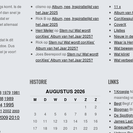
gs komt. Is de
clismo
op
Album, nee, Inspiratielijst van
11 x
f dan snel je
het Jaar 2025
Album van 
dat er
Rick B
op
Album, nee, Inspiratielijst van
ConXiesqui
et allemaal
het Jaar 2025
CoverX
Herr Meijer
op
Stem nu! Wat wordt
Lijstjes
conXies’ Album van het Jaar 2025?
Nieuw in de
dat ik dit
Rick
op
Stem nu! Wat wordt conXies’
Waar is Her
 doe. Dus
Album van het Jaar 2025?
Wat bewee
l je voor!
Joes Beerepoot
op
Stem nu! Wat wordt
Wat klinkt
conXies’ Album van het Jaar 2025?
Wat verbeel
HISTORIE
LINKS
AUGUSTUS 2026
't Kroegie
Ni
1981
8
1979
maandag va
1989
88
M
D
W
D
V
Z
Z
Begt
Begt z’
1995
4
1
2
Blogman
Bl
1
2002
2003
3
4
5
6
7
8
9
De Spotligh
2010
2009
10
11
12
13
14
15
16
James Last
SneeuwPo
o
17
18
19
20
21
22
23
Uptown Re