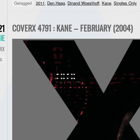
Getagged
2011
,
Den Haag
,
Dinand Woesthoff
,
Kane
,
Singles Only
COVERX 4791 : KANE – FEBRUARY (2004)
21
IE
RX
NG