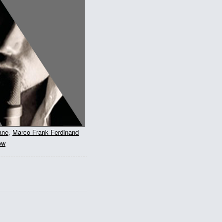
ane
,
Marco Frank Ferdinand
ow