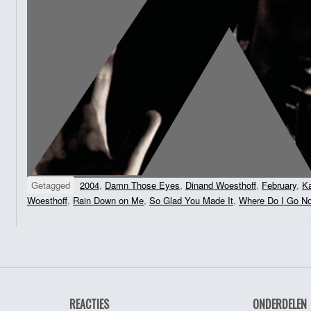
Getagged
2004
,
Damn Those Eyes
,
Dinand Woesthoff
,
February
,
K
Woesthoff
,
Rain Down on Me
,
So Glad You Made It
,
Where Do I Go N
REACTIES
ONDERDELEN