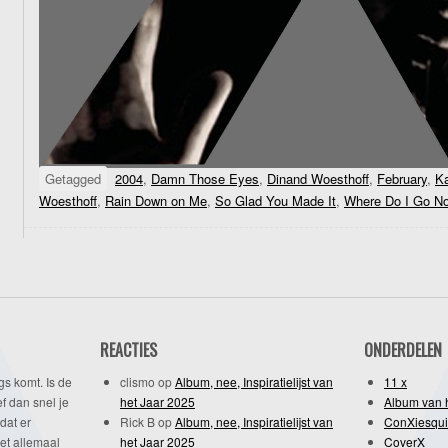
Getagged
2004
,
Damn Those Eyes
,
Dinand Woesthoff
,
February
,
K
Woesthoff
,
Rain Down on Me
,
So Glad You Made It
,
Where Do I Go N
REACTIES
ONDERDELEN
gs komt. Is de
clismo
op
Album, nee, Inspiratielijst van
11 x
f dan snel je
het Jaar 2025
Album van 
dat er
Rick B
op
Album, nee, Inspiratielijst van
ConXiesqui
et allemaal
het Jaar 2025
CoverX