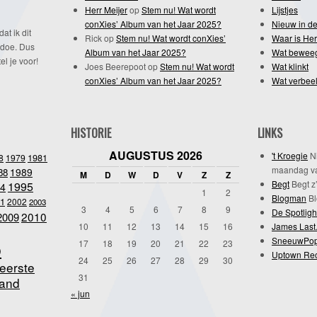
Herr Meijer
op
Stem nu! Wat wordt
Lijstjes
conXies’ Album van het Jaar 2025?
Nieuw in de
dat ik dit
Rick
op
Stem nu! Wat wordt conXies’
Waar is Her
 doe. Dus
Album van het Jaar 2025?
Wat bewee
l je voor!
Joes Beerepoot
op
Stem nu! Wat wordt
Wat klinkt
conXies’ Album van het Jaar 2025?
Wat verbeel
HISTORIE
LINKS
AUGUSTUS 2026
't Kroegie
Ni
1981
8
1979
maandag va
1989
88
M
D
W
D
V
Z
Z
Begt
Begt z’
1995
4
1
2
Blogman
Bl
1
2002
2003
3
4
5
6
7
8
9
De Spotligh
2010
2009
10
11
12
13
14
15
16
James Last
SneeuwPo
o
17
18
19
20
21
22
23
Uptown Re
24
25
26
27
28
29
30
eerste
31
and
« jun