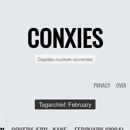
CONXIES
Dagelijks muzikale connecties
PRIVACY
OVER
Tagarchief:
February