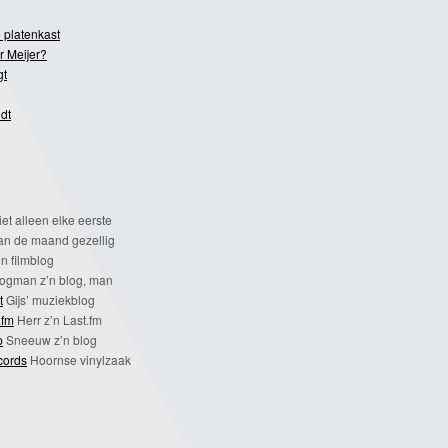
 platenkast
r Meijer?
gt
dt
et alleen elke eerste
n de maand gezellig
n filmblog
ogman z’n blog, man
t
Gijs’ muziekblog
.fm
Herr z’n Last.fm
p
Sneeuw z’n blog
cords
Hoornse vinylzaak