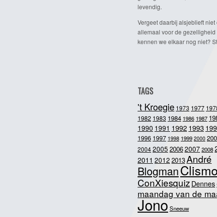
levendig.
Vergeet daarbij alsjeblieft niet 
allemaal voor de gezelligheid
kennen we elkaar nog niet? Ste
TAGS
't Kroegie
1973
1977
197
1984
19
1982
1983
1986
1987
1992
1993
1990
1991
199
200
1996
1997
1998
1999
2000
2005
2007
2006
2004
2008
André
2011
2012
2013
Clism
Blogman
ConXiesquiz
Dennes
maandag van de ma
Jono
Sneeuw