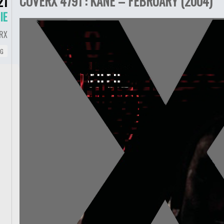
COVERX 4791 : KANE – FEBRUARY (2004)
21
IE
RX
NG