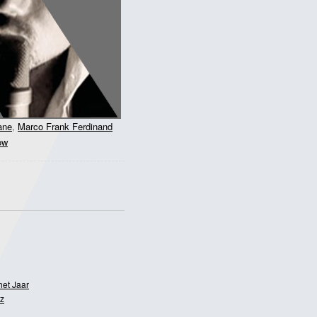
ane
,
Marco Frank Ferdinand
ow
het Jaar
z