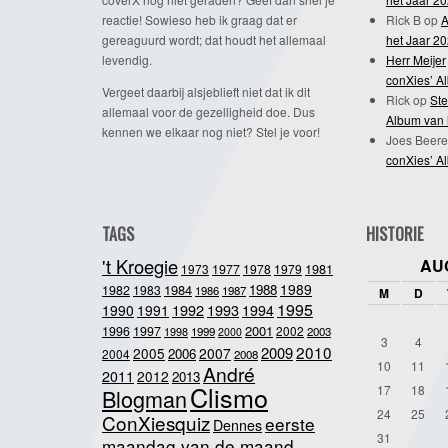
reactie! Sowieso heb ik graag dat er
Rick B
op
A
gereaguurd wordt; dat houdt het allemaal
het Jaar 2
levendig.
Herr Meijer
conXies’ A
Vergeet daarbij alsjeblieft niet dat ik dit
Rick
op
Ste
allemaal voor de gezelligheid doe. Dus
Album van 
kennen we elkaar nog niet? Stel je voor!
Joes Beere
conXies’ A
TAGS
HISTORIE
't Kroegie
AU
1981
1973
1977
1978
1979
1989
1984
1988
1982
1983
1986
1987
M
D
1995
1992
1993
1990
1991
1994
2001
1996
1997
2002
1998
1999
2003
2000
3
4
2010
2009
2005
2007
2006
2004
2008
10
11
André
2011
2012
2013
Clismo
17
18
Blogman
24
25
ConXiesquiz
eerste
Dennes
31
maandag van de maand