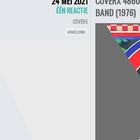
COVERX 4860
24 MEI 2021
ÉÉN REACTIE
BAND (1976)
COVERX
AFBEELDING