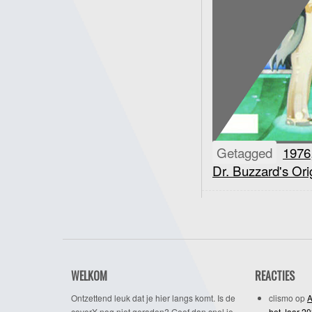
Getagged
1976
Dr. Buzzard's Or
WELKOM
REACTIES
Ontzettend leuk dat je hier langs komt. Is de
clismo
op
A
coverX nog niet geraden? Geef dan snel je
het Jaar 2