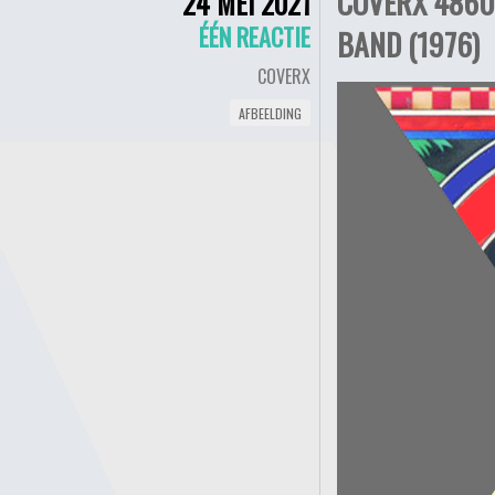
COVERX 4860
24 MEI 2021
ÉÉN REACTIE
BAND (1976)
COVERX
AFBEELDING