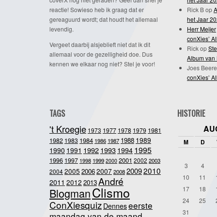
reactie! Sowieso heb ik graag dat er
Rick B
op
A
gereaguurd wordt; dat houdt het allemaal
het Jaar 2
levendig.
Herr Meijer
conXies’ A
Vergeet daarbij alsjeblieft niet dat ik dit
Rick
op
Ste
allemaal voor de gezelligheid doe. Dus
Album van 
kennen we elkaar nog niet? Stel je voor!
Joes Beere
conXies’ A
TAGS
HISTORIE
't Kroegie
AU
1981
1973
1977
1978
1979
1989
1984
1988
1982
1983
1986
1987
M
D
1995
1992
1993
1990
1991
1994
2001
1996
1997
2002
1998
1999
2003
2000
3
4
2010
2009
2005
2007
2006
2004
2008
10
11
André
2011
2012
2013
Clismo
17
18
Blogman
24
25
ConXiesquiz
eerste
Dennes
31
maandag van de maand