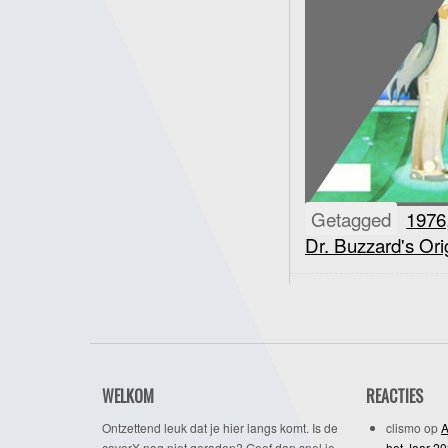
Getagged
1976
Dr. Buzzard's Or
WELKOM
REACTIES
Ontzettend leuk dat je hier langs komt. Is de
clismo
op
A
coverX nog niet geraden? Geef dan snel je
het Jaar 2