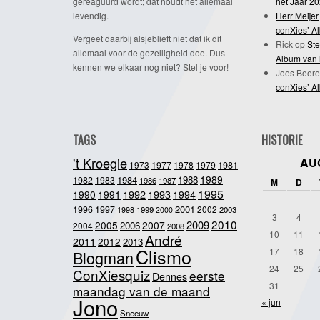
gereaguurd wordt; dat houdt het allemaal
het Jaar 2
levendig.
Herr Meijer
conXies’ A
Vergeet daarbij alsjeblieft niet dat ik dit
Rick
op
Ste
allemaal voor de gezelligheid doe. Dus
Album van 
kennen we elkaar nog niet? Stel je voor!
Joes Beere
conXies’ A
TAGS
HISTORIE
't Kroegie
AU
1981
1973
1977
1978
1979
1989
1984
1988
1982
1983
1986
1987
M
D
1995
1992
1993
1990
1991
1994
2001
1996
1997
2002
1998
1999
2003
2000
3
4
2010
2009
2005
2007
2006
2004
2008
10
11
André
2011
2012
2013
Clismo
17
18
Blogman
24
25
ConXiesquiz
eerste
Dennes
31
maandag van de maand
Jono
« jun
Sneeuw