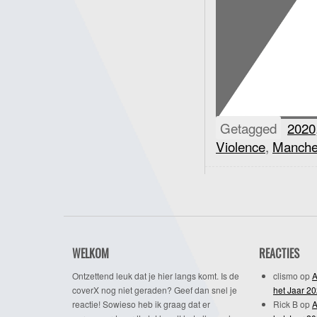
Getagged
2020
Violence
,
Manche
WELKOM
REACTIES
Ontzettend leuk dat je hier langs komt. Is de
clismo
op
A
coverX nog niet geraden? Geef dan snel je
het Jaar 2
reactie! Sowieso heb ik graag dat er
Rick B
op
A