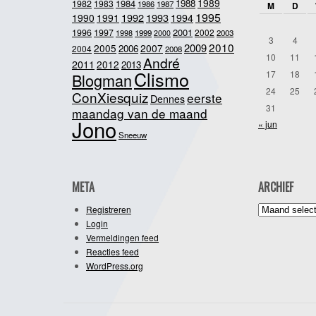
1989
1984
1988
1982
1983
1986
1987
M
D
1995
1992
1993
1990
1991
1994
2001
1996
1997
2002
1998
1999
2003
2000
3
4
2010
2009
2005
2007
2006
2004
2008
10
11
André
2011
2012
2013
Clismo
17
18
Blogman
24
25
ConXiesquiz
eerste
Dennes
31
maandag van de maand
Jono
« jun
Sneeuw
META
ARCHIEF
Archief
Registreren
Login
Vermeldingen feed
Reacties feed
WordPress.org