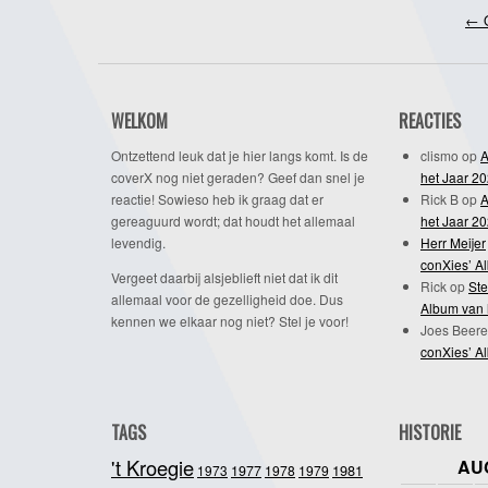
←
O
WELKOM
REACTIES
Ontzettend leuk dat je hier langs komt. Is de
clismo
op
A
coverX nog niet geraden? Geef dan snel je
het Jaar 2
reactie! Sowieso heb ik graag dat er
Rick B
op
A
gereaguurd wordt; dat houdt het allemaal
het Jaar 2
levendig.
Herr Meijer
conXies’ A
Vergeet daarbij alsjeblieft niet dat ik dit
Rick
op
Ste
allemaal voor de gezelligheid doe. Dus
Album van 
kennen we elkaar nog niet? Stel je voor!
Joes Beere
conXies’ A
TAGS
HISTORIE
't Kroegie
AU
1981
1973
1977
1978
1979