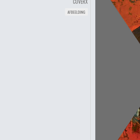
COVERX
AFBEELDING