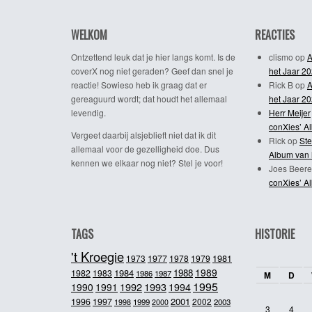
WELKOM
REACTIES
Ontzettend leuk dat je hier langs komt. Is de
clismo
op
A
coverX nog niet geraden? Geef dan snel je
het Jaar 2
reactie! Sowieso heb ik graag dat er
Rick B
op
A
gereaguurd wordt; dat houdt het allemaal
het Jaar 2
levendig.
Herr Meijer
conXies’ A
Vergeet daarbij alsjeblieft niet dat ik dit
Rick
op
Ste
allemaal voor de gezelligheid doe. Dus
Album van 
kennen we elkaar nog niet? Stel je voor!
Joes Beere
conXies’ A
TAGS
HISTORIE
't Kroegie
1981
1973
1977
1978
1979
1989
1984
1988
1982
1983
1986
1987
M
D
1995
1992
1993
1990
1991
1994
2001
1996
1997
2002
1998
1999
2003
2000
3
4