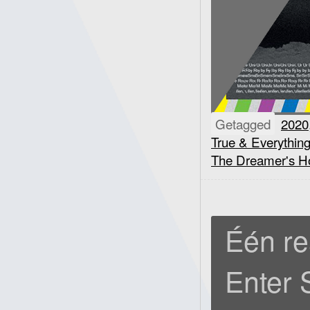
Getagged
2020
True & Everything
The Dreamer's Ho
Één re
Enter 