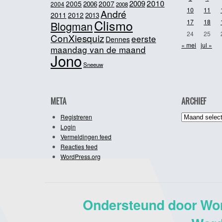
2010
2009
2005
2007
2006
2004
2008
10
11
André
2011
2012
2013
Clismo
17
18
Blogman
24
25
ConXiesquiz
eerste
Dennes
« mei
jul »
maandag van de maand
Jono
Sneeuw
META
ARCHIEF
Archief
Registreren
Login
Vermeldingen feed
Reacties feed
WordPress.org
Ondersteund door Wo