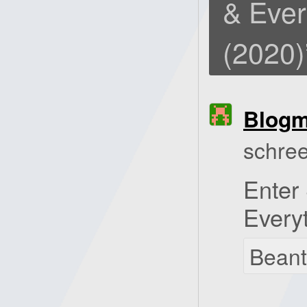
& Ever
(2020)
Blog
schree
Enter 
Everyt
Bean