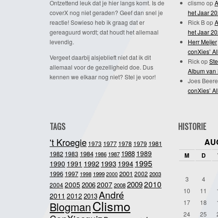
Ontzettend leuk dat je hier langs komt. Is de
clismo
op
A
coverX nog niet geraden? Geef dan snel je
het Jaar 2
reactie! Sowieso heb ik graag dat er
Rick B
op
A
gereaguurd wordt; dat houdt het allemaal
het Jaar 2
levendig.
Herr Meijer
conXies’ A
Vergeet daarbij alsjeblieft niet dat ik dit
Rick
op
Ste
allemaal voor de gezelligheid doe. Dus
Album van 
kennen we elkaar nog niet? Stel je voor!
Joes Beere
conXies’ A
TAGS
HISTORIE
't Kroegie
AU
1981
1973
1977
1978
1979
1989
1984
1988
1982
1983
1986
1987
M
D
1995
1992
1993
1990
1991
1994
2001
1996
1997
2002
1998
1999
2003
2000
3
4
2010
2009
2005
2007
2006
2004
2008
10
11
André
2011
2012
2013
Clismo
17
18
Blogman
24
25