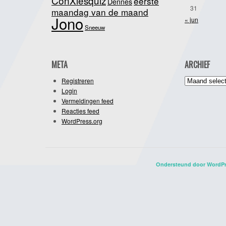
ConXiesquiz
eerste
Dennes
31
maandag van de maand
Jono
« jun
Sneeuw
META
ARCHIEF
Archief
Registreren
Login
Vermeldingen feed
Reacties feed
WordPress.org
Ondersteund door WordP