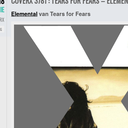
COVERX 3781 : TEARS FOR FEARS – ELEMEN
18
IE
Elemental
van Tears for Fears
RX
NG