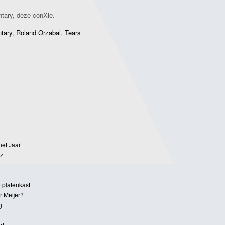
ntary, deze conXie.
ntary
,
Roland Orzabal
,
Tears
het Jaar
z
 platenkast
r Meijer?
gt
dt