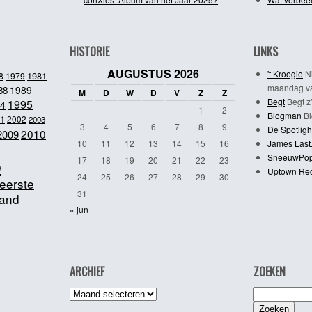
HISTORIE
LINKS
AUGUSTUS 2026
't Kroegie
Ni
1981
8
1979
maandag va
1989
88
M
D
W
D
V
Z
Z
Begt
Begt z’
1995
4
1
2
Blogman
Bl
1
2002
2003
3
4
5
6
7
8
9
De Spotligh
2010
2009
10
11
12
13
14
15
16
James Last
SneeuwPo
o
17
18
19
20
21
22
23
Uptown Re
24
25
26
27
28
29
30
eerste
31
and
« jun
ARCHIEF
ZOEKEN
Archief
Zoeken
naar: