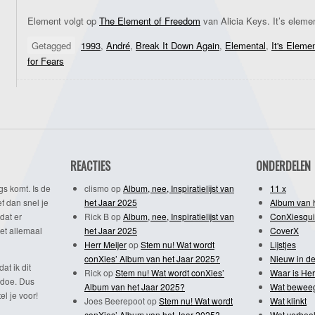
Element volgt op
The Element of Freedom
van Alicia Keys. It’s eleme
Getagged
1993
,
André
,
Break It Down Again
,
Elemental
,
It's Eleme
for Fears
REACTIES
ONDERDELEN
gs komt. Is de
clismo
op
Album, nee, Inspiratielijst van
11 x
f dan snel je
het Jaar 2025
Album van 
dat er
Rick B
op
Album, nee, Inspiratielijst van
ConXiesqui
et allemaal
het Jaar 2025
CoverX
Herr Meijer
op
Stem nu! Wat wordt
Lijstjes
conXies’ Album van het Jaar 2025?
Nieuw in de
dat ik dit
Rick
op
Stem nu! Wat wordt conXies’
Waar is Her
 doe. Dus
Album van het Jaar 2025?
Wat bewee
l je voor!
Joes Beerepoot
op
Stem nu! Wat wordt
Wat klinkt
conXies’ Album van het Jaar 2025?
Wat verbeel