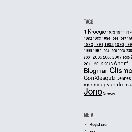
TAGS
't Kroegie
1973
1977
197
1984
19
1982
1983
1986
1987
1992
1993
1990
1991
199
200
1996
1997
1998
1999
2000
2005
2007
2006
2004
2008
André
2011
2012
2013
Clism
Blogman
ConXiesquiz
Dennes
maandag van de ma
Jono
Sneeuw
META
Registreren
Login