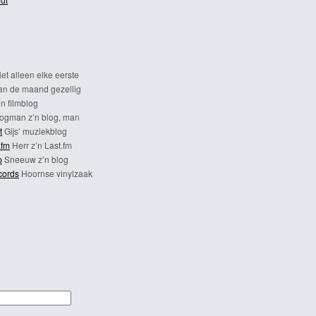
et alleen elke eerste
n de maand gezellig
n filmblog
ogman z’n blog, man
t
Gijs’ muziekblog
.fm
Herr z’n Last.fm
p
Sneeuw z’n blog
cords
Hoornse vinylzaak