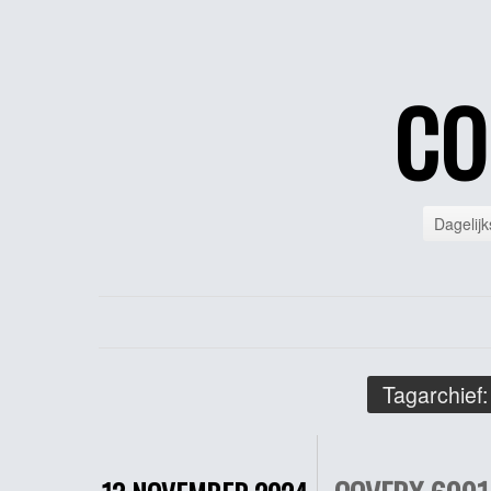
CO
Dagelijk
Tagarchief