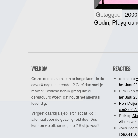
Getagged
2000
Godin
,
Playgroun
WELKOM
REACTIES
Ontzettend leuk dat je hier langs komt. Is de
clismo
op
A
coverX nog niet geraden? Geef dan snel je
het Jaar 2
reactie! Sowieso heb ik graag dat er
Rick B
op
A
gereaguurd wordt; dat houdt het allemaal
het Jaar 2
levendig.
Herr Meijer
conXies’ A
Vergeet daarbij alsjeblieft niet dat ik dit
Rick
op
Ste
allemaal voor de gezelligheid doe. Dus
Album van 
kennen we elkaar nog niet? Stel je voor!
Joes Beere
conXies’ A