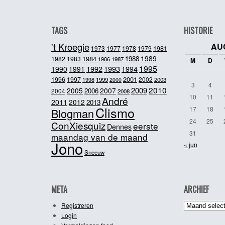
TAGS
HISTORIE
't Kroegie
AU
1981
1973
1977
1978
1979
1989
1984
1988
1982
1983
1986
1987
M
D
1995
1992
1993
1990
1991
1994
2001
1996
1997
2002
1998
1999
2003
2000
3
4
2010
2009
2005
2007
2006
2004
2008
10
11
André
2011
2012
2013
Clismo
17
18
Blogman
24
25
ConXiesquiz
eerste
Dennes
31
maandag van de maand
Jono
« jun
Sneeuw
META
ARCHIEF
Archief
Registreren
Login